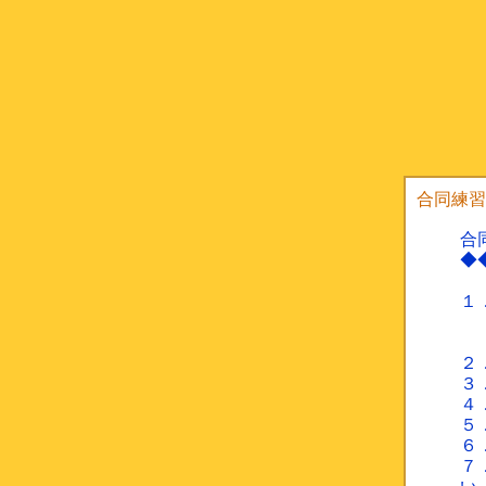
合同練習
合
◆
１
１
１
２
３
４
５
６
７