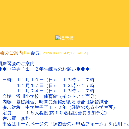
会のご案内
by
会長
[ 2024/10/13(Sun) 08:39:12 ]
同練習会のご案内
◆◆中学男子１・２年生練習のお願い◆◆◆
．日時 １１月１０日（日） １３時～１７時
１月１７日（日） １３時～１７時
１月２４日（日） １３時～１７時
．会場 濁川小学校 体育館（インドア１面分）
．内容 基礎練習、時間に余裕がある場合は練習試合
．参加対象 中学生男子１・２年（経験のある小学生可）
．定員 １８人程度(内１０名程度会員参加予定)
．参加費 無料
．申込はホームページの「練習会のお申込フォーム」を活用下