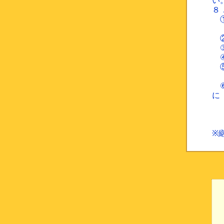
８
①
（
②
③
④
⑤
（
⑥
ご
（
※