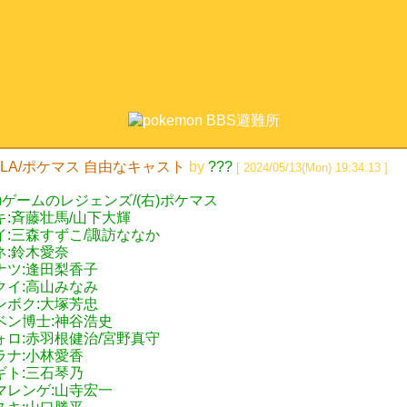
LA/ポケマス 自由なキャスト
by
???
[ 2024/05/13(Mon) 19:34:13 ]
左)ゲームのレジェンズ/(右)ポケマス
キ:斉藤壮馬/山下大輝
イ:三森すずこ/諏訪ななか
ネ:鈴木愛奈
ナツ:逢田梨香子
クイ:高山みなみ
ンボク:大塚芳忠
ベン博士:神谷浩史
ォロ:赤羽根健治/宮野真守
ラナ:小林愛香
ギト:三石琴乃
マレンゲ:山寺宏一