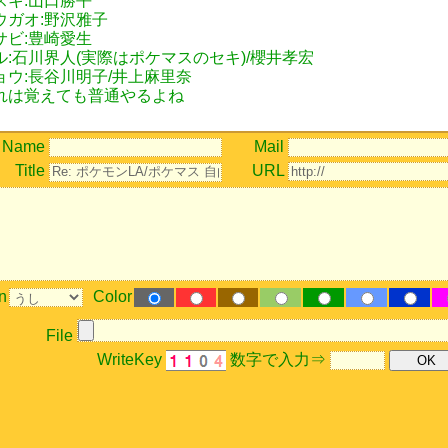
スキ:山口勝平
ウガオ:野沢雅子
サビ:豊崎愛生
ル:石川界人(実際はポケマスのセキ)/櫻井孝宏
ョウ:長谷川明子/井上麻里奈
れは覚えても普通やるよね
Name
Mail
Title
URL
n
Color
File
WriteKey
数字で入力⇒