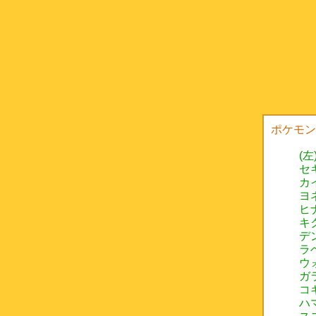
ポケモン
(
セ
カ
ヨ
ヒ
キ
デ
ラ
ウ
ガ
コ
ハ