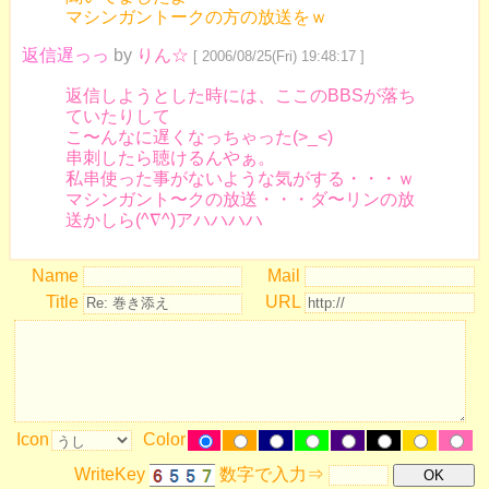
マシンガントークの方の放送をｗ
返信遅っっ
by
りん☆
[ 2006/08/25(Fri) 19:48:17 ]
返信しようとした時には、ここのBBSが落ち
ていたりして
こ〜んなに遅くなっちゃった(>_<)
串刺したら聴けるんやぁ。
私串使った事がないような気がする・・・ｗ
マシンガント〜クの放送・・・ダ〜リンの放
送かしら(^∇^)アハハハハ
Name
Mail
Title
URL
Icon
Color
WriteKey
数字で入力⇒