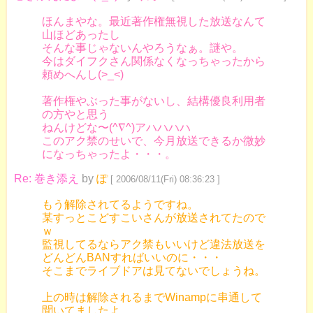
ほんまやな。最近著作権無視した放送なんて
山ほどあったし
そんな事じゃないんやろうなぁ。謎や。
今はダイフクさん関係なくなっちゃったから
頼めへんし(>_<)
著作権やぶった事がないし、結構優良利用者
の方やと思う
ねんけどな〜(^∇^)アハハハハ
このアク禁のせいで、今月放送できるか微妙
になっちゃったよ・・・。
Re: 巻き添え
by
ぽ
[ 2006/08/11(Fri) 08:36:23 ]
もう解除されてるようですね。
某すっとこどすこいさんが放送されてたので
ｗ
監視してるならアク禁もいいけど違法放送を
どんどんBANすればいいのに・・・
そこまでライブドアは見てないでしょうね。
上の時は解除されるまでWinampに串通して
聞いてましたよ