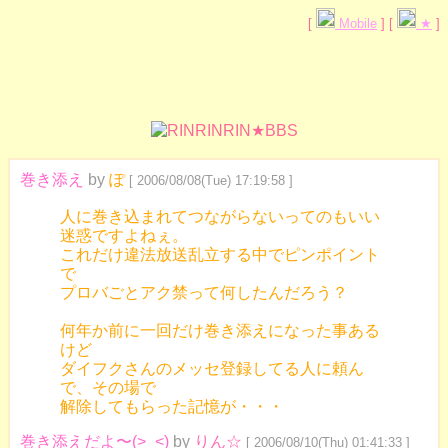
[
Mobile
] [
★
]
巻き添え
by
ぽ
[ 2006/08/08(Tue) 17:19:58 ]
人に巻き込まれてつながらないってのもいい
迷惑ですよねぇ。
これだけ違法放送乱立する中でピンポイント
で
プロバごとアク禁って何したんだろう？
何年か前に一回だけ巻き添えになった事ある
けど
ダイフクさんのメッセ登録してる人に頼ん
で、その場で
解除してもらった記憶が・・・
巻き添えだよ〜(>_<)
by
りん☆
[ 2006/08/10(Thu) 01:41:33 ]