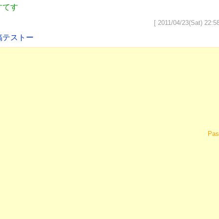
すてす
[ 2011/04/23(Sat) 22:58
稿テストー
Pas