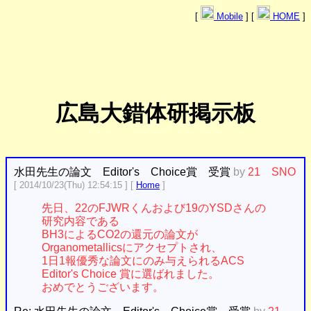
[
Mobile
] [
HOME
]
広島大錯体研掲示板
水田先生の論文 Editor's Choice賞 受賞
by
21 SNO
[ 2014/10/23(Thu) 12:54:15 ] [
Home
]
先日、22のFJWRくんおよび19のYSDさんの
研究内容である
BH3によるCO2の還元の論文が
Organometallicsにアクセプトされ、
1日1報優秀な論文にのみ与えられるACS
Editor's Choice 賞に選ばれました。
おめでとうございます。