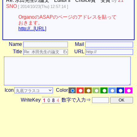
Re: 水田先生の論文 Editor's Choice賞 受賞
by
21
SNO
[ 2014/10/23(Thu) 12:57:14 ]
OrganoのASAPのページのアドレスを貼って
おきます。
http://...[URL]
Name
Mail
Title
URL
Icon
Color
WriteKey
数字で入力⇒