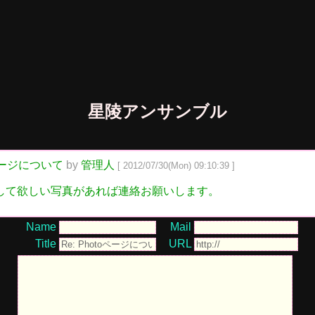
星陵アンサンブル
oページについて
by
管理人
[ 2012/07/30(Mon) 09:10:39 ]
して欲しい写真があれば連絡お願いします。
Name
Mail
Title
URL