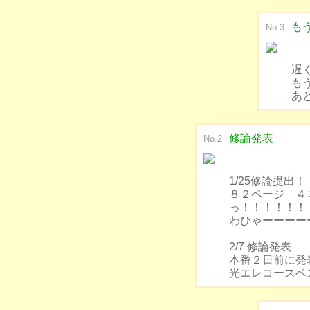
も
No.3
遅
も
あ
修論発表
No.2
1/25修論提出
８２ページ ４
っ！！！！！！
わひゃーーーー
2/7 修論発表
本番２日前に発
光エレコースベス