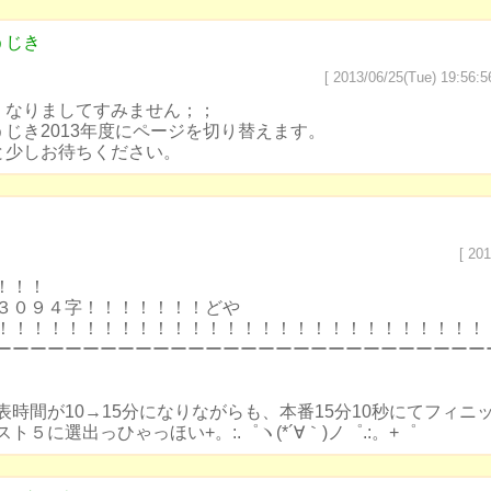
うじき
[ 2013/06/25(Tue) 19:56:5
くなりましてすみません；；
うじき2013年度にページを切り替えます。
と少しお待ちください。
[ 201
！！！！
３０９４字！！！！！！！どや
！！！！！！！！！！！！！！！！！！！！！！！！！！！！
ーーーーーーーーーーーーーーーーーーーーーーーーーーーー
表時間が10→15分になりながらも、本番15分10秒にてフィニ
ト５に選出っひゃっほい+。:.゜ヽ(*´∀｀)ノ゜.:。+゜