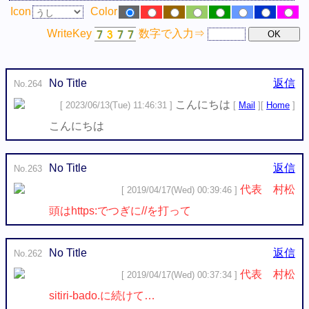
Icon
Color
WriteKey
数字で入力⇒
No Title
返信
No.264
こんにちは
[ 2023/06/13(Tue) 11:46:31 ]
[
Mail
][
Home
]
こんにちは
No Title
返信
No.263
代表 村松
[ 2019/04/17(Wed) 00:39:46 ]
頭はhttps:でつぎに//を打って
No Title
返信
No.262
代表 村松
[ 2019/04/17(Wed) 00:37:34 ]
sitiri-bado.に続けて…