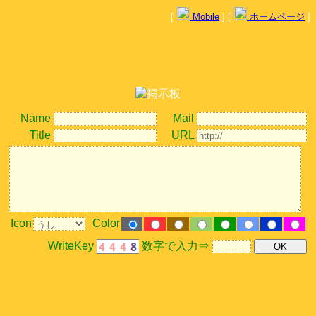
[
Mobile
] [
ホームページ
]
Name
Mail
Title
URL
Icon
Color
WriteKey
数字で入力⇒