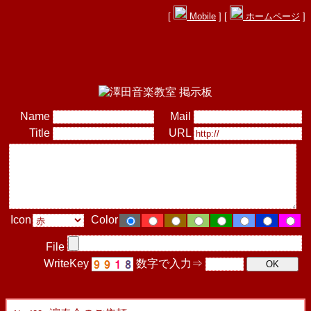
[
Mobile
] [
ホームページ
]
Name
Mail
Title
URL
Icon
Color
File
WriteKey
数字で入力⇒