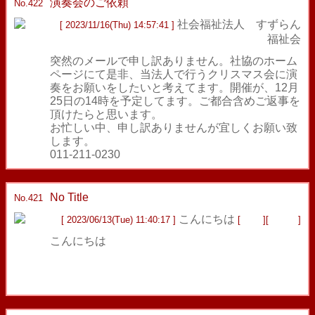
演奏会のご依頼
返信
No.422
社会福祉法人 すずらん
[ 2023/11/16(Thu) 14:57:41 ]
福祉会
突然のメールで申し訳ありません。社協のホーム
ページにて是非、当法人で行うクリスマス会に演
奏をお願いをしたいと考えてます。開催が、12月
25日の14時を予定してます。ご都合含めご返事を
頂けたらと思います。
お忙しい中、申し訳ありませんが宜しくお願い致
します。
011-211-0230
No Title
返信
No.421
こんにちは
[ 2023/06/13(Tue) 11:40:17 ]
[
Mail
][
Home
]
こんにちは
http://...[URL]
http://...[URL]
http://...[URL]