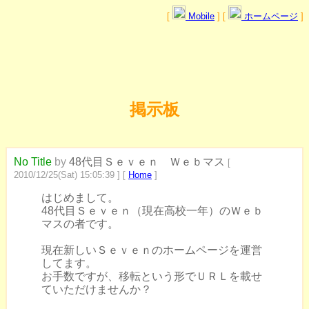
[
Mobile
] [
ホームページ
]
掲示板
No Title
by
48代目Ｓｅｖｅｎ Ｗｅｂマス
[
2010/12/25(Sat) 15:05:39 ] [
Home
]
はじめまして。
48代目Ｓｅｖｅｎ（現在高校一年）のＷｅｂ
マスの者です。
現在新しいＳｅｖｅｎのホームページを運営
してます。
お手数ですが、移転という形でＵＲＬを載せ
ていただけませんか？