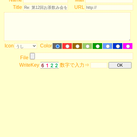
Title
URL
Icon
Color
File
WriteKey
数字で入力⇒