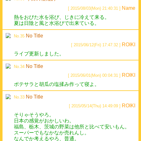
Name
[ 2015/08/03(Mon) 21:40:31 ]
熱をおびた水を浴び、じきに冷えて来る。
夏は日陰と風と水浴びで出来ている。
No Title
No.35
ROIKI
[ 2015/06/12(Fri) 17:47:32 ]
ライブ更新しました。
No Title
No.34
ROIKI
[ 2015/06/01(Mon) 00:04:31 ]
ポテサラと胡瓜の塩揉み作って寝よ。
No Title
No.33
ROIKI
[ 2015/05/14(Thu) 14:49:09 ]
そりゃそうやろ。
日本の感覚がおかしいわ。
福島、栃木、茨城の野菜は他所と比べて安いもん。
スーパーでもなかなか売れんし。
なんでか考えるやろ、普通。