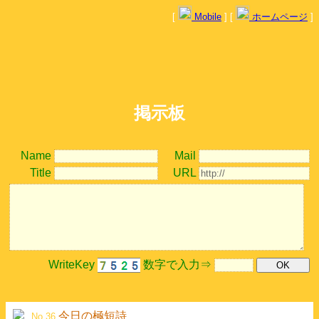
[
Mobile
] [
ホームページ
]
掲示板
Name
Mail
Title
URL
WriteKey
数字で入力⇒
今日の極短詩
No.36