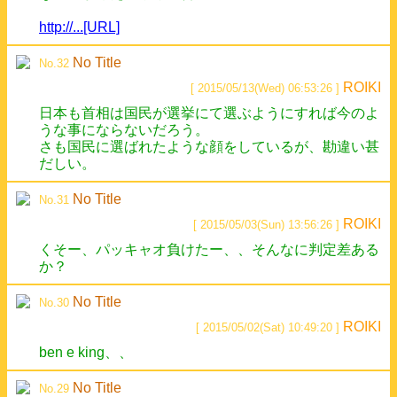
http://...[URL]
No Title
No.32
ROIKI
[ 2015/05/13(Wed) 06:53:26 ]
日本も首相は国民が選挙にて選ぶようにすれば今のよ
うな事にならないだろう。
さも国民に選ばれたような顔をしているが、勘違い甚
だしい。
No Title
No.31
ROIKI
[ 2015/05/03(Sun) 13:56:26 ]
くそー、パッキャオ負けたー、、そんなに判定差ある
か？
No Title
No.30
ROIKI
[ 2015/05/02(Sat) 10:49:20 ]
ben e king、、
No Title
No.29