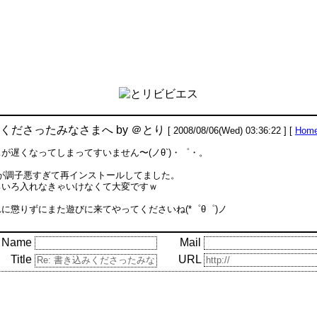
くださったみなさまへ
by
＠とり
[ 2008/08/06(Wed) 03:36:22 ] [
Hom
が遅くなってしまってすいません〜(ノθ`)・゜・。
Cが調子悪すぎて再インストールしてました。
ろいろ入れなきゃいけなくて大変ですｗ
に懲りずにまた遊びに来てやってくださいね(*゜θ゜)ノ
Name
Mail
Title
URL