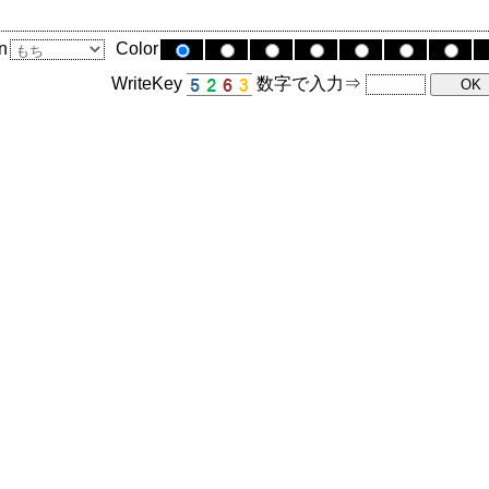
n
Color
WriteKey
数字で入力⇒