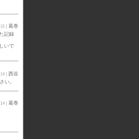
葛巻
15 ]
た記録
しいで
西谷
14 ]
ださい。
葛巻
14 ]