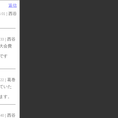
返信
西谷
:01 ]
西谷
33 ]
大会費
です
葛巻
22 ]
ていた
ます。
西谷
40 ]