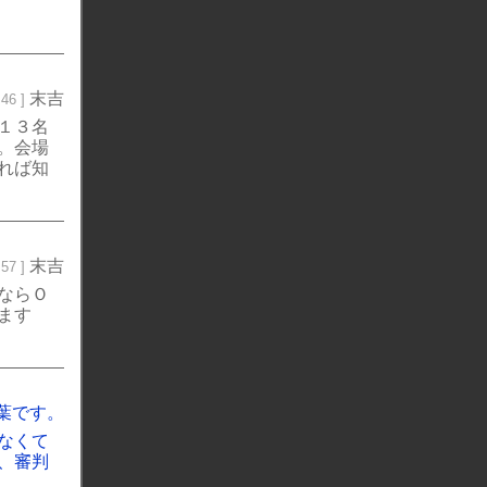
末吉
46 ]
１３名
。会場
れば知
末吉
57 ]
ならＯ
ます
葉です。
なくて
、審判