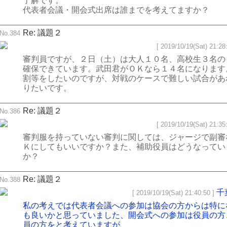
了解です。
代表者会議・開会式出席は誰までを考えてますか？
Re: 議題２
No.384
[ 2019/10/19(Sat) 21:28:
審判員ですが、２日（土）は大人１０名、高校生３名の
確保できています。武田君がＯＫなら１４名になります
割等をしたいのですが、対戦のケースで難しい試合があ
りたいです。
Re: 議題２
No.386
[ 2019/10/19(Sat) 21:35:
審判服を持っていない審判に関しては、ジャージで副審
Ｋにしてもいいですか？また、補助役員はどうなってい
か？
Re: 議題２
No.388
千
[ 2019/10/19(Sat) 21:40:50 ]
私の考えでは代表者会議への参加は協会の方からは特に
も良いかと思っていました、開会式への参加は役員の方
員の方をと考えていますが