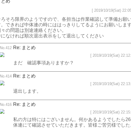
まとめ
[ 2019/10/19(Sat) 22:05
そろそろ限界のようですので、各担当は作業確認して準備お願
す。できれば中体連の時にははっきりしてるようにお願いしま
個々の問題は別途連絡ください。
特になければ順次退出表示をして退出してください
Re: まとめ
No.412
[ 2019/10/19(Sat) 22:12:
まだ 確認事項ありますか？
Re: まとめ
No.414
[ 2019/10/19(Sat) 22:13:
退出します。
Re: まとめ
No.416
[ 2019/10/19(Sat) 22:15:
私の方は特にはございません。何かあるようでしたら2
体連にて確認させていただきます。皆様ご苦労様でした