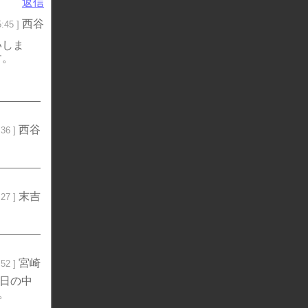
返信
西谷
:45 ]
いしま
す。
西谷
36 ]
末吉
27 ]
宮崎
52 ]
6日の中
。