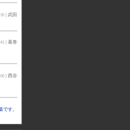
武田
35 ]
葛巻
41 ]
西谷
00 ]
葉です。