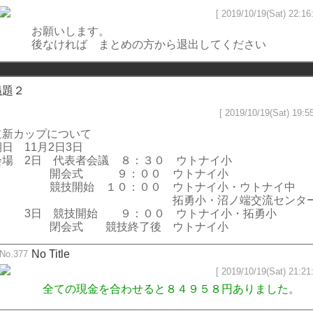
[ 2019/10/19(Sat) 22:16:
お願いします。
後なければ まとめの方から退出してください
議題２
[ 2019/10/19(Sat) 19:55
道新カップについて
期日 11月2日3日
会場 2日 代表者会議 ８：３０ ウトナイ小
開会式 ９：００ ウトナイ小
競技開始 １０：００ ウトナイ小・ウトナイ中
拓勇小・沼ノ端交流センタ
3日 競技開始 ９：００ ウトナイ小・拓勇小
閉会式 競技終了後 ウトナイ小
No Title
No.377
[ 2019/10/19(Sat) 21:21:
全ての現金を合わせると８４９５８円ありました。