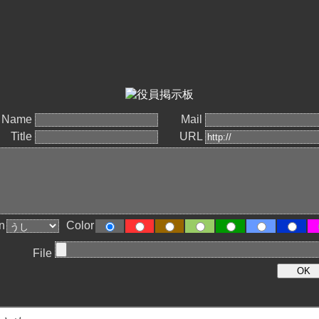
Name
Mail
Title
URL
n
Color
File