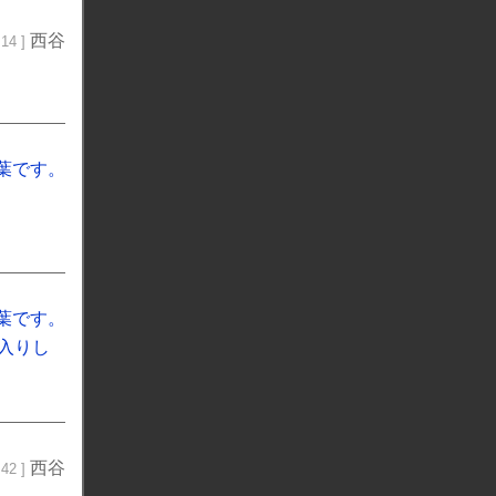
西谷
14 ]
葉です。
葉です。
入りし
西谷
42 ]