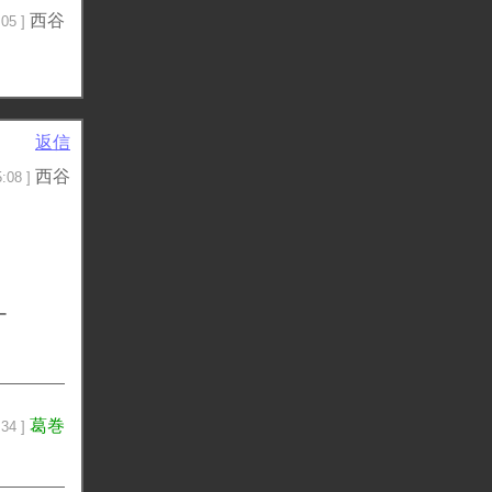
西谷
05 ]
返信
西谷
:08 ]
ー
葛巻
34 ]