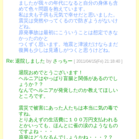
ましたが我々の年代になると自分の身体も含
めて色々問題を抱えています。
私は夫も子供も元気で幸せだと思いました。
震災は突然やってくるので防ぎようがないけ
どね。
原発事故は最初にこういうことは想定できな
かったのかと
つくずく思います。地震と津波だけならまだ
復興も少しは見通しがつくと思うけどね。
Re: 退院しました
by
さっちー
[ 2011/04/15(Fri) 21:18:40 ]
退院おめでとうございます！
ヘルニアはやっぱり盲腸と関係があるのでし
ょうか？？
なんでヘルニアが発覚したのか教えてほしい
ところです。
震災で被害にあった人たちは本当に気の毒で
すね。
とりあえずの生活費に１００万円支払われる
とかいっても、ほんとに雀の涙のようなもの
ですよね・・・
原発はどうなるんでしょうかね・・・？？