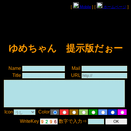
[
Mobile
] [
ホームページ
]
ゆめちゃん 提示版だぉー
Name
Mail
Title
URL
Icon
Color
WriteKey
数字で入力⇒