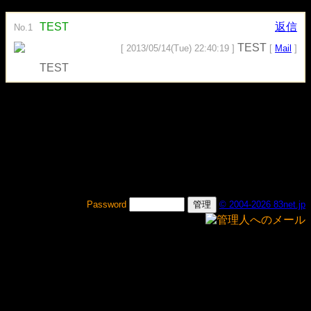
TEST
返信
No.1
TEST
[ 2013/05/14(Tue) 22:40:19 ]
[
Mail
]
TEST
Password
© 2004-2026 83net.jp