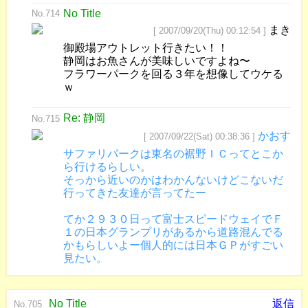
No Title
No.714
まき
[ 2007/09/20(Thu) 00:12:54 ]
御殿場アウトレット行きたい！！
静岡はお魚さんが美味しいですよね〜
フラワーパークを回る３年を想像してウケる
ｗ
Re: 静岡
No.715
かおす
[ 2007/09/22(Sat) 00:38:36 ]
サファリパークは東名の裾野ＩＣってとこか
ら行けるらしい。
そっから近いのかはわかんないけどこないだ
行ってきた友達が言ってたー
てか２９３０日って富士スピードウェイでＦ
１の日本グランプリがあるから道路混んでる
かもらしいよー個人的には日本ＧＰがすごい
見たい。
No Title
返信
No.705