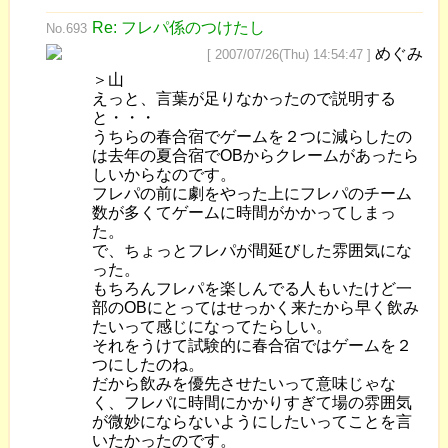
Re: フレパ係のつけたし
No.693
めぐみ
[ 2007/07/26(Thu) 14:54:47 ]
＞山
えっと、言葉が足りなかったので説明する
と・・・
うちらの春合宿でゲームを２つに減らしたの
は去年の夏合宿でOBからクレームがあったら
しいからなのです。
フレパの前に劇をやった上にフレパのチーム
数が多くてゲームに時間がかかってしまっ
た。
で、ちょっとフレパが間延びした雰囲気にな
った。
もちろんフレパを楽しんでる人もいたけど一
部のOBにとってはせっかく来たから早く飲み
たいって感じになってたらしい。
それをうけて試験的に春合宿ではゲームを２
つにしたのね。
だから飲みを優先させたいって意味じゃな
く、フレパに時間にかかりすぎて場の雰囲気
が微妙にならないようにしたいってことを言
いたかったのです。