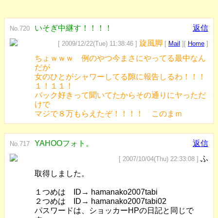
いそぎ中継す！！！！
返信
No.720
旋風脚
[ 2009/12/22(Tue) 11:38:46 ]
[
Mail
][
Home
]
ちょｗｗｗ 例のやつ今まさにやってる最中なん
だが
女のひとがシャワーしてる隙に報告しるわ！！！
１！１１！
バック好きって聞いてたからその通りにヤっただ
けで
マジで８万もらえたぞ！！！！ このまｍ
YAHOOフォト。
返信
No.717
ふ
[ 2007/10/04(Thu) 22:33:08 ]
取得しました。
１つめは ID→ hamanako2007tabi
２つめは ID→ hamanako2007tabi02
パスワードは、ショッカーHPの日記と同じで