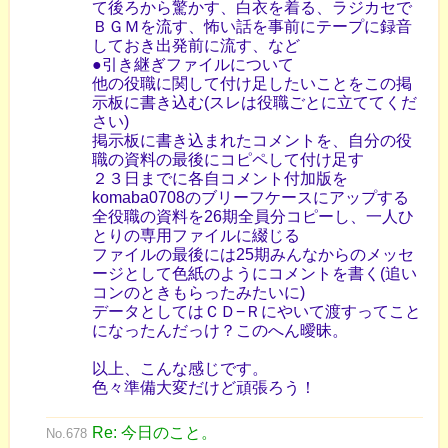
て後ろから驚かす、白衣を着る、ラジカセで
ＢＧＭを流す、怖い話を事前にテープに録音
しておき出発前に流す、など
●引き継ぎファイルについて
他の役職に関して付け足したいことをこの掲
示板に書き込む(スレは役職ごとに立ててくだ
さい)
掲示板に書き込まれたコメントを、自分の役
職の資料の最後にコピペして付け足す
２３日までに各自コメント付加版を
komaba0708のブリーフケースにアップする
全役職の資料を26期全員分コピーし、一人ひ
とりの専用ファイルに綴じる
ファイルの最後には25期みんなからのメッセ
ージとして色紙のようにコメントを書く(追い
コンのときもらったみたいに)
データとしてはＣＤ−Ｒにやいて渡すってこと
になったんだっけ？このへん曖昧。
以上、こんな感じです。
色々準備大変だけど頑張ろう！
Re: 今日のこと。
No.678