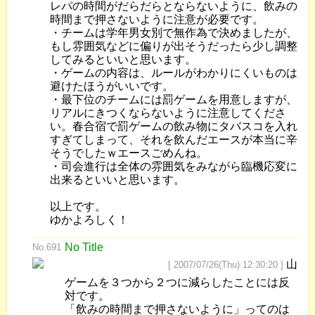
レパの時間がだらだらとならないように、飲みの
時間まで押さないように注意が必要です。
・チームは学年男女別で無作為で決めましたが、
もし雰囲気などに偏りが出そうだったら少し調整
してみるといいと思います。
・ゲームの内容は、ルールがわかりにくいものは
避けたほうがいいです。
・最下位のチームには罰ゲームを用意しますが、
リアルにきつくならないように注意してくださ
い。春合宿で罰ゲームの飲み物にタバスコを入れ
すぎてしまって、それを飲んだエースが本当に辛
そうでしたｗエースごめんね。
・司会進行は全体の雰囲気をみながら臨機応変に
出来るといいと思います。
以上です。
ゆかよろしく！
No Title
No.691
山
[ 2007/07/26(Thu) 12:30:20 ]
ゲームを３つから２つに減らしたことには反
対です。
「飲みの時間まで押さないように」ってのは