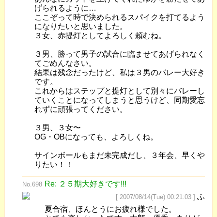
げられるように…
ここぞって時で決められるスパイクを打てるよう
になりたいと思いました。
３女、赤提灯としてよろしく頼むね。
３男、勝って男子の試合に臨ませてあげられなく
てごめんなさい。
結果は残念だったけど、私は３男のバレー大好き
です。
これからはステップと提灯として別々にバレーし
ていくことになってしまうと思うけど、同期愛忘
れずに頑張ってください。
３男、３女〜
OG・OBになっても、よろしくね。
サインボールもまだ未完成だし、３年会、早くや
りたい！！
Re: ２５期大好きです!!!
No.698
ふ
[ 2007/08/14(Tue) 00:21:03 ]
夏合宿、ほんとうにお疲れ様でした。