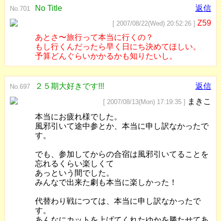
No Title
返信
No.701
Z59
[ 2007/08/22(Wed) 20:52:26 ]
あとさ〜旅行って本当に行くの？
もし行くんだったら早く日にち決めてほしい。
予算どんぐらいかかるかも知りたいし。
２５期大好きです!!!
返信
No.697
まきこ
[ 2007/08/13(Mon) 17:19:35 ]
本当にお疲れ様でした。
風邪引いて途中参とか、本当に申し訳なかったで
す。
でも、参加してからの合宿は風邪引いてることを
忘れるくらい楽しくて
あっという間でした。
みんなで出来た劇も本当に楽しかった！
代替わり戦につては、本当に申し訳なかったで
す。
あんなにカットを上げてくれたゆかを勝たせてあ