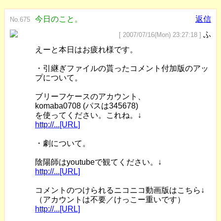
今日のこと。
返信
No.675
ふ
[ 2007/07/16(Mon) 23:27:18 ]
えーと本日はお疲れ様です。
・引継ぎファイルの貰ったコメント付加版のアッ
プについて。
ブリーフケースのアカウント、
komaba0708 (パスは345678)
を使ってください。これね。↓
http://...[URL]
・劇について。
陰陽師はyoutubeで観てください。↓
http://...[URL]
コメントのつけられるニコニコ動画版はこちら↓
（アカウントは不要／けっこー重いです）
http://...[URL]