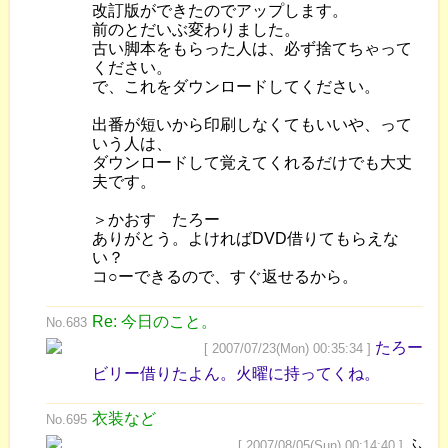
改訂版ができたのでアップします。
前のとだいぶ変わりました。
古い脚本をもらった人は、必ず捨てちゃって
ください。
で、これをダウンロードしてください。
出番が短いから印刷しなくてもいいや、って
いう人は、
ダウンロードして覚えてくれるだけでも大丈
夫です。
＞かおす たろー
ありがとう。よければDVD借りてもらえな
い？
コ○ーできるので、すぐ返せるから。
Re: 今日のこと。
No.683
たろー
[ 2007/07/23(Mon) 00:35:34 ]
ビリー借りたよん。火曜に持ってくね。
衣装など
No.695
ふ
[ 2007/08/05(Sun) 00:14:40 ]