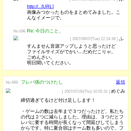
http://...[URL]
画像みつかったものをまとめてみました。こ
んなイメージで。
Re: 今日のこと。
No.696
ふ
[ 2007/08/07(Tue) 22:24:38 ]
すんません音源アップしようと思ったけど
ファイルサイズがでかい…だめだこりゃ。
ごめんさい。
明日聞いてください。
フレパ係のつけたし
返信
No.689
めぐみ
[ 2007/07/26(Thu) 10:55:31 ]
締切過ぎてるけど付け足しします！
・ゲームの数は去年まで３つだったけど、私たち
の代は２つに減らしました。理由は、３つだとフ
レパに要する時間が長くなって間延びしてしまう
からです。特に夏合宿はチーム数も多いので、フ