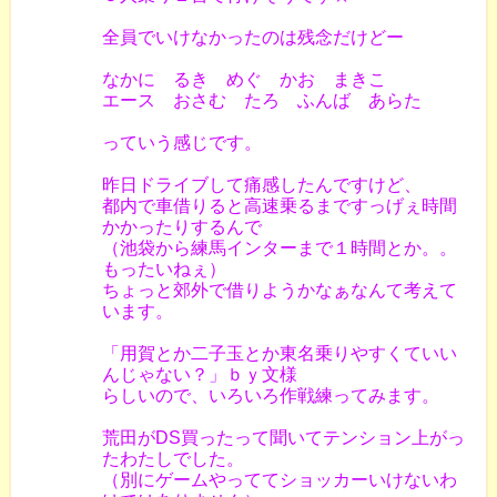
全員でいけなかったのは残念だけどー
なかに るき めぐ かお まきこ
エース おさむ たろ ふんば あらた
っていう感じです。
昨日ドライブして痛感したんですけど、
都内で車借りると高速乗るまですっげぇ時間
かかったりするんで
（池袋から練馬インターまで１時間とか。。
もったいねぇ）
ちょっと郊外で借りようかなぁなんて考えて
います。
「用賀とか二子玉とか東名乗りやすくていい
んじゃない？」ｂｙ文様
らしいので、いろいろ作戦練ってみます。
荒田がDS買ったって聞いてテンション上がっ
たわたしでした。
（別にゲームやっててショッカーいけないわ