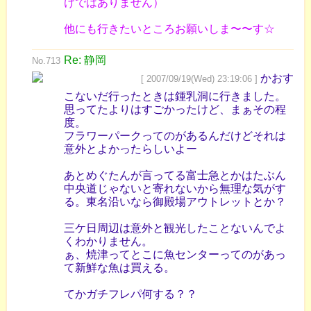
けではありません）
他にも行きたいところお願いしま〜〜す☆
Re: 静岡
No.713
かおす
[ 2007/09/19(Wed) 23:19:06 ]
こないだ行ったときは鍾乳洞に行きました。
思ってたよりはすごかったけど、まぁその程
度。
フラワーパークってのがあるんだけどそれは
意外とよかったらしいよー
あとめぐたんが言ってる富士急とかはたぶん
中央道じゃないと寄れないから無理な気がす
る。東名沿いなら御殿場アウトレットとか？
三ケ日周辺は意外と観光したことないんでよ
くわかりません。
ぁ、焼津ってとこに魚センターってのがあっ
て新鮮な魚は買える。
てかガチフレパ何する？？