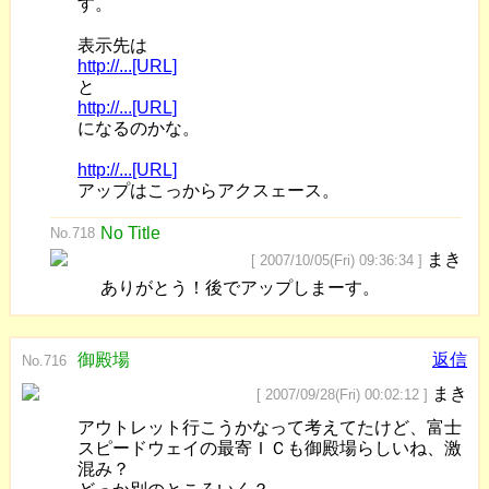
す。
表示先は
http://...[URL]
と
http://...[URL]
になるのかな。
http://...[URL]
アップはこっからアクスェース。
No Title
No.718
まき
[ 2007/10/05(Fri) 09:36:34 ]
ありがとう！後でアップしまーす。
御殿場
返信
No.716
まき
[ 2007/09/28(Fri) 00:02:12 ]
アウトレット行こうかなって考えてたけど、富士
スピードウェイの最寄ＩＣも御殿場らしいね、激
混み？