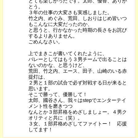
とても楽しかったです。太郎、優香、ありが
とう。
３年の仕事の大変さも実感しました。
竹之内、めぐみ、荒田、しおりはじめ皆いつ
もこんなに大変だったのか、
と思うと、行かなかった時期の長さをお詫び
するよりありません。
ごめんなさい。
上でまきこが書いてくれたように、
バレーとしてはもう３男チームで出ることは
ないのかな、と思うけど、
荒田、竹之内、エース、田子、山崎のいる赤
提灯は、
２男と１部の試合で必ず対戦する日が来ると
思います。
そこで勝って、優勝して！
太郎、國谷さん、我々はstepでエンターテイ
メント性を磨きつつ
なんとか３部昇格をめざしましょー。４男ク
オリティと共に（笑）。
３女、１部昇格めざしてファイトー！ 応援
してます！