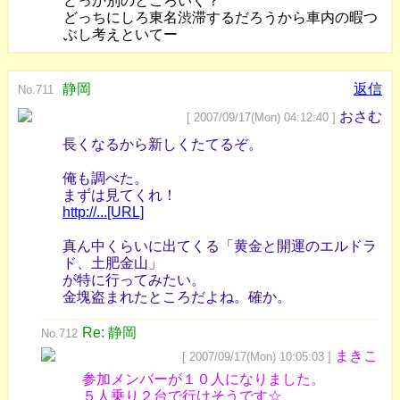
どっか別のところいく？
どっちにしろ東名渋滞するだろうから車内の暇つ
ぶし考えといてー
静岡
返信
No.711
おさむ
[ 2007/09/17(Mon) 04:12:40 ]
長くなるから新しくたてるぞ。
俺も調べた。
まずは見てくれ！
http://...[URL]
真ん中くらいに出てくる「黄金と開運のエルドラ
ド、土肥金山」
が特に行ってみたい。
金塊盗まれたところだよね。確か。
Re: 静岡
No.712
まきこ
[ 2007/09/17(Mon) 10:05:03 ]
参加メンバーが１０人になりました。
５人乗り２台で行けそうです☆