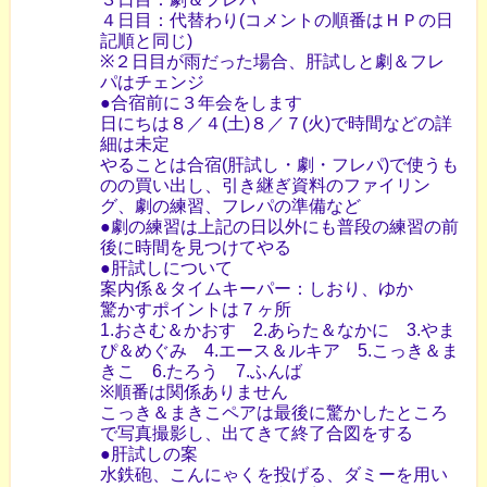
４日目：代替わり(コメントの順番はＨＰの日
記順と同じ)
※２日目が雨だった場合、肝試しと劇＆フレ
パはチェンジ
●合宿前に３年会をします
日にちは８／４(土)８／７(火)で時間などの詳
細は未定
やることは合宿(肝試し・劇・フレパ)で使うも
のの買い出し、引き継ぎ資料のファイリン
グ、劇の練習、フレパの準備など
●劇の練習は上記の日以外にも普段の練習の前
後に時間を見つけてやる
●肝試しについて
案内係＆タイムキーパー：しおり、ゆか
驚かすポイントは７ヶ所
1.おさむ＆かおす 2.あらた＆なかに 3.やま
ぴ＆めぐみ 4.エース＆ルキア 5.こっき＆ま
きこ 6.たろう 7.ふんば
※順番は関係ありません
こっき＆まきこペアは最後に驚かしたところ
で写真撮影し、出てきて終了合図をする
●肝試しの案
水鉄砲、こんにゃくを投げる、ダミーを用い