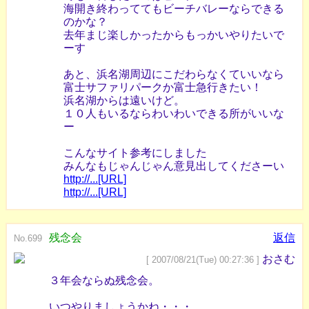
海開き終わっててもビーチバレーならできる
のかな？
去年まじ楽しかったからもっかいやりたいで
ーす
あと、浜名湖周辺にこだわらなくていいなら
富士サファリパークか富士急行きたい！
浜名湖からは遠いけど。
１０人もいるならわいわいできる所がいいな
ー
こんなサイト参考にしました
みんなもじゃんじゃん意見出してくださーい
http://...[URL]
http://...[URL]
残念会
返信
No.699
おさむ
[ 2007/08/21(Tue) 00:27:36 ]
３年会ならぬ残念会。
いつやりましょうかね・・・。