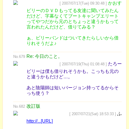
かおす
[ 2007/07/17(Tue) 09:30:48 ]
ビリーのＤＶＤもってる友達に聞いてみたん
だけど、字幕なくてブートキャンプエリート
ってやつだから元のとちょっと違うかもって
言われたんだけど、借りてみる？
ぁ、ビリーバンドはついてきたらしいから借
りれそうだよ♪
Re: 今日のこと。
No.679
たろー
[ 2007/07/19(Thu) 01:08:48 ]
ビリーは僕も借りれそうかも。こっちも元の
と違うかもだけど…。
あと陰陽師は短いバージョン持ってるからそ
っち使う？
改訂版
No.682
ふ
[ 2007/07/21(Sat) 18:53:33 ]
http://...[URL]