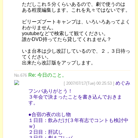
ただしこれ５分くらいあるので、劇で使うのは
ある程度編集します。これを丸々ではないです。
ビリーズブートキャンプは、いろいろあってよく
わかりません。
youtubeなどで検索して観てください。
誰かDVD持ってたら貸してくれません？
いま台本は少し改訂しているので、２，３日待っ
てください。
出来たら改訂版をアップします。
Re: 今日のこと。
No.676
めぐみ
[ 2007/07/17(Tue) 00:25:53 ]
フンバありがとう！
３年会で決まったことを書き込んでおきま
す。
●合宿の夜の出し物
１日目：飲みだけ(３年有志でコントも検討中
ｗ)
２日目：肝試し
３日目：劇＆フレパ