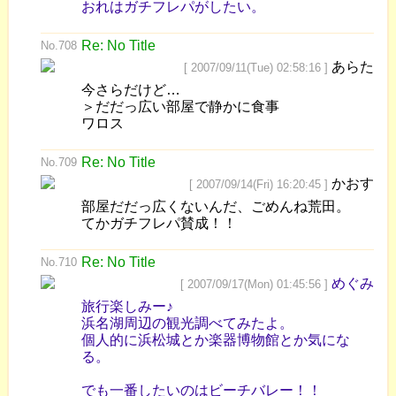
おれはガチフレパがしたい。
Re: No Title
No.708
あらた
[ 2007/09/11(Tue) 02:58:16 ]
今さらだけど…
＞だだっ広い部屋で静かに食事
ワロス
Re: No Title
No.709
かおす
[ 2007/09/14(Fri) 16:20:45 ]
部屋だだっ広くないんだ、ごめんね荒田。
てかガチフレパ賛成！！
Re: No Title
No.710
めぐみ
[ 2007/09/17(Mon) 01:45:56 ]
旅行楽しみー♪
浜名湖周辺の観光調べてみたよ。
個人的に浜松城とか楽器博物館とか気にな
る。
でも一番したいのはビーチバレー！！