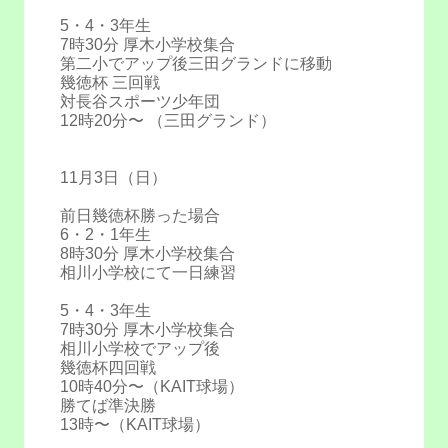
5・4・3年生
7時30分 厚木小学校集合
第二小でアップ後三田グランドに移動
幾徳杯 三回戦
対長谷スポーツ少年団
12時20分〜 （三田グランド）
11月3日（日）
前日幾徳杯勝った場合
6・2・1年生
8時30分 厚木小学校集合
相川小学校にて一日練習
5・4・3年生
7時30分 厚木小学校集合
相川小学校でアップ後
幾徳杯四回戦
10時40分〜（KAIT球場）
勝てば準決勝
13時〜（KAIT球場）