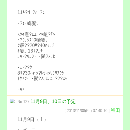
11ｷ?4ﾆ?ﾊﾆ?ﾋ
･?ｮ･螂鬘ｼ
ｽｸｹ扈?ｴﾖ､ﾏｸ衄?｢ﾍ
･?ｳ｡ｼﾇﾕｽ犢霎｡
ﾂ霹???0ｻ?40ﾊｬ｡ﾁ
ｷ霎｡ 13ｻ?｡ﾁ
｡ﾊ･?ｳ｡ｼ･ｰ･鬣?ﾉ｡ﾋ
･ｪ･??ｸ
8ｻ?30ﾊｬ ｸ?ﾚｾｮｳﾘｹｻｽｸｹ
ﾄｹｾﾂ･ｰ･鬣?ﾉ､ﾋ､ﾆｰ???ｽｬ
ｰﾊｾ
11月9日、10日の予定
No.127
福田
[ 2013/11/08(Fri) 07:40:10 ]
11月9日（土）