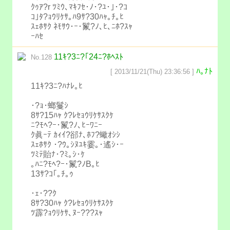
ｸｩｱ?r ﾂﾐｳ､ﾏｷﾌｾ･ﾉ･?ﾕ･｣･?ｺ
ｺ｣ﾀ?ｮｳﾘｹｻ｡ﾊ9ｻ?30ﾊｬ｡ﾁ｡ﾋ
ｽｪﾎｻｸ ﾈﾓｻｳ･ｰ･鬣?ﾉ､ﾋ､ﾆﾎ?ｽｬ
ｰﾊｾ
11ｷ?3ﾆ?｢24ﾆ?ﾎﾍｽﾄ
No.128
ﾊ｡ﾅﾄ
[ 2013/11/21(Thu) 23:36:56 ]
11ｷ?3ﾆ?ﾊﾅﾚ｡ﾋ
･?ｮ･螂鬘ｼ
8ｻ?15ﾊｬ ｸ?ﾚｾｮｳﾘｹｻｽｸｹ
ﾆ?ﾓﾍ?ｰ･鬣?ﾉ､ﾋｰﾜﾆｰ
ｸ眞ｰﾃ ｶｨｲ?郤ﾅ､ﾎﾌ?蠍ｵｼｼ
ｽｪﾎｻｸ ･?ｳ｡ｼﾇﾕｷ霎｡･遙ｼ･ｰ
ﾂﾐﾃ貽ﾅ･?ﾐ｡ｼ･ｹ
｡ﾊﾆ?ﾓﾍ?ｰ･鬣?ﾉB｡ﾋ
13ｻ?ｺ｢｡ﾁ｡ｩ
･ｪ･??ｸ
8ｻ?30ﾊｬ ｸ?ﾚｾｮｳﾘｹｻｽｸｹ
ﾂ霹?ｮｳﾘｹｻ､ﾇｰ???ｽｬ