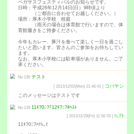
ペガサスフェスティバルのお知らせです。
日時：平成26年12月14日(日）9時頃より
（ご都合に合わせてお越しください。）
場所：厚木小学校 校庭
（雨天の場合は体育館で行いますので、体
育館履きをご持参ください。
今年もカレー、豚汁を食べて楽しく一日を過ごし
たいと思います。皆さんのご参加をお待ちしてい
ます。
なお、厚木小学校には駐車場がありません。ご了
承ください。
テスト
No.130
コバヤシ
[ 2013/12/02(Mon) 21:46:41 ]
このメッセージはテストです
11ｷ?0ﾆ?｢12ｷ?ﾆ?ﾎﾍｽﾄ
No.129
ﾊ｡ﾅﾄ
[ 2013/11/29(Fri) 11:56:33 ]
11ｷ?0ﾆ?ﾊﾅﾚ｡ﾋ