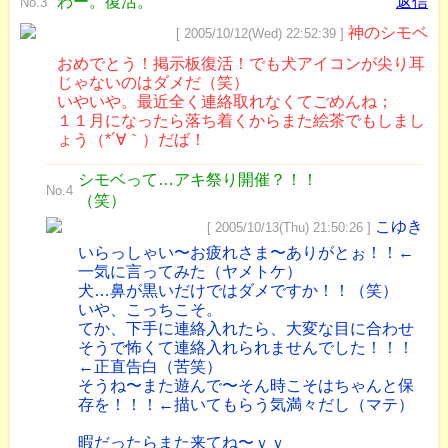
わー。復活。
返信
No.3
神のシモベ
[ 2005/10/12(Wed) 22:52:39 ]
おめでとう！掲示板復活！でも犬アイコンが尖り耳
じゃないのはダメだ（笑）
いやいや。最近全く連絡取れなくてごめんね；
１１月になったら落ち着くからまた絵茶でもしまし
ょう（*´∀｀）だば！
シモベって…アキ祭り開催？！！
No.4
（笑）
こゆき
[ 2005/10/13(Thu) 21:50:26 ]
いらっしゃい〜お疲れさま〜ありがとぉ！！←
一気に言ってみた（ヤメトケ）
犬…鼻が黒いだけではダメですか！！（笑）
いや、こっちこそ。
てか、下手に連絡入れたら、大変な目に合わせ
そうで怖くて連絡入れられませんでした！！！
←正直告白（苦笑）
そうね〜また遊んで〜そん時こそはちゃんと保
存を！！！←描いてもらう気満々だし（マテ）
暇だったらまた来てね〜ｖｖ