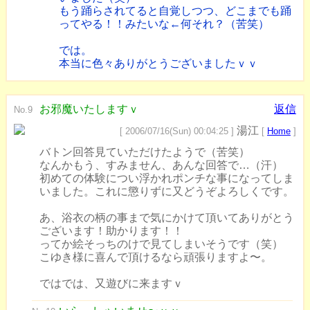
もう踊らされてると自覚しつつ、どこまでも踊
ってやる！！みたいな←何それ？（苦笑）
では。
本当に色々ありがとうございましたｖｖ
お邪魔いたしますｖ
返信
No.9
湯江
[ 2006/07/16(Sun) 00:04:25 ]
[
Home
]
バトン回答見ていただけたようで（苦笑）
なんかもう、すみません、あんな回答で…（汗）
初めての体験につい浮かれポンチな事になってしま
いました。これに懲りずに又どうぞよろしくです。
あ、浴衣の柄の事まで気にかけて頂いてありがとう
ございます！助かります！！
ってか絵そっちのけで見てしまいそうです（笑）
こゆき様に喜んで頂けるなら頑張りますよ〜。
ではでは、又遊びに来ますｖ