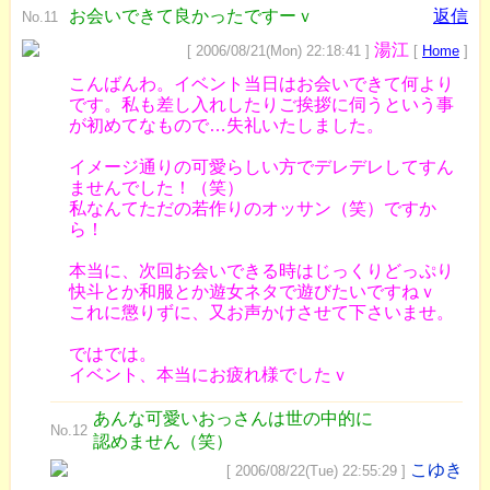
お会いできて良かったですーｖ
返信
No.11
湯江
[ 2006/08/21(Mon) 22:18:41 ]
[
Home
]
こんばんわ。イベント当日はお会いできて何より
です。私も差し入れしたりご挨拶に伺うという事
が初めてなもので…失礼いたしました。
イメージ通りの可愛らしい方でデレデレしてすん
ませんでした！（笑）
私なんてただの若作りのオッサン（笑）ですか
ら！
本当に、次回お会いできる時はじっくりどっぷり
快斗とか和服とか遊女ネタで遊びたいですねｖ
これに懲りずに、又お声かけさせて下さいませ。
ではでは。
イベント、本当にお疲れ様でしたｖ
あんな可愛いおっさんは世の中的に
No.12
認めません（笑）
こゆき
[ 2006/08/22(Tue) 22:55:29 ]