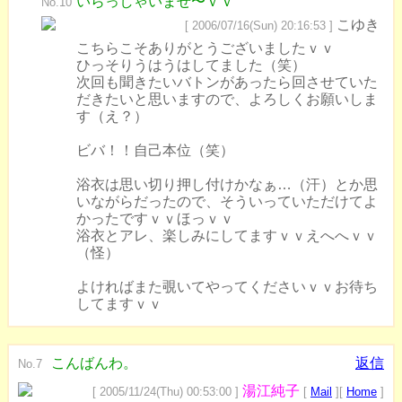
いらっしゃいませ〜ｖｖ
No.10
こゆき
[ 2006/07/16(Sun) 20:16:53 ]
こちらこそありがとうございましたｖｖ
ひっそりうはうはしてました（笑）
次回も聞きたいバトンがあったら回させていた
だきたいと思いますので、よろしくお願いしま
す（え？）
ビバ！！自己本位（笑）
浴衣は思い切り押し付けかなぁ…（汗）とか思
いながらだったので、そういっていただけてよ
かったですｖｖほっｖｖ
浴衣とアレ、楽しみにしてますｖｖえへへｖｖ
（怪）
よければまた覗いてやってくださいｖｖお待ち
してますｖｖ
こんばんわ。
返信
No.7
湯江純子
[ 2005/11/24(Thu) 00:53:00 ]
[
Mail
][
Home
]