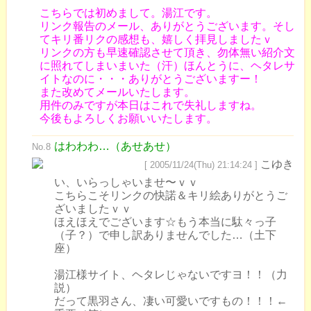
こちらでは初めまして。湯江です。
リンク報告のメール、ありがとうございます。そし
てキリ番リクの感想も、嬉しく拝見しましたｖ
リンクの方も早速確認させて頂き、勿体無い紹介文
に照れてしまいまいた（汗）ほんとうに、ヘタレサ
イトなのに・・・ありがとうございますー！
また改めてメールいたします。
用件のみですが本日はこれで失礼しますね。
今後もよろしくお願いいたします。
はわわわ…（あせあせ）
No.8
こゆき
[ 2005/11/24(Thu) 21:14:24 ]
い、いらっしゃいませ〜ｖｖ
こちらこそリンクの快諾＆キリ絵ありがとうご
ざいましたｖｖ
ほえほえでございます☆もう本当に駄々っ子
（子？）で申し訳ありませんでした…（土下
座）
湯江様サイト、ヘタレじゃないですヨ！！（力
説）
だって黒羽さん、凄い可愛いですもの！！！←