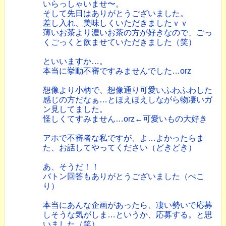
いらっしゃいませ〜。
そして先日はありがとうございました。
差し入れ、美味しくいただきましたｖｖ
薄いお茶より濃いお茶の方が好きなので、ごっ
くごっくと飲ませていただきました（笑）
といいますか…。
本当に挙動不審ですみませんでした…orz
想像より小柄で、想像通り可愛いふわふわした
感じの方だなぁ…とほえほえしながら物凄いガ
ン見してました。
怪しくてすみません…orz←可愛いもの大好き
アホで不審者な私ですが、よ…よかったらま
た、お話してやってください（どきどき）
あ、そうだ！！
バトン回答もありがとうございました（ぺこ
り）
本当にあんな企画があったら、凄い勢いで応募
しそうな気がしま…というか、応募する。と思
いました（笑）