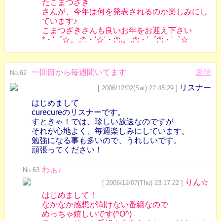
たこまつざき
さんが、今年は何を発表されるのか楽しみにし
ています♪
こまつざきさんも良いお年をお迎え下さい
*・'゜☆。.:*:・'☆'・:*:.。.:*:・'゜:*:・'゜☆
一回目から毎週聞いてます
返信
No.62
リスナー
[ 2006/12/02(Sat) 22:48:29 ]
はじめまして
curecureのリスナーです。
すときゃ！では、珍しい放送なのですが
それが心地よく、毎週楽しみにしています。
勉強になる事も多いので、うれしいです。
頑張ってください！
わぁ♪
No.63
りん☆
[ 2006/12/07(Thu) 23:17:22 ]
はじめまして！
なかなか感想が聞けない番組なので
めっちゃ嬉しいです(^O^)