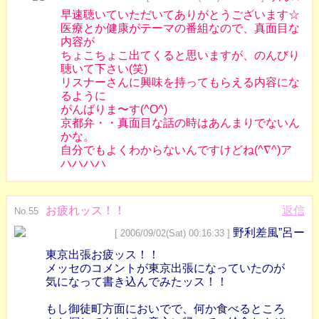
早速聴いていただいてありがとうございます☆
医療とか健康がテーマの番組なので、真面目な
内容が
ちょこちょこ出てくると思いますが、のんびり
聴いて下さい(笑)
リスナーさんに興味を持ってもらえる内容にな
るように
がんばりま〜す(^O^)
京都弁・・真面目な話の時はあんまりでないん
かな。
自分でもよくわからないんですけどね(^∇^)ア
ハハハハ
お疲れッス！！
返信
No.55
野利差風”呂ー
[ 2006/09/02(Sat) 00:16:33 ]
東京出張お疲ッス！！
メッセのコメントが東京出張になっていたのが
気になって書き込んでみたッス！！
もし御徒町方面においでで、何か食べるところ