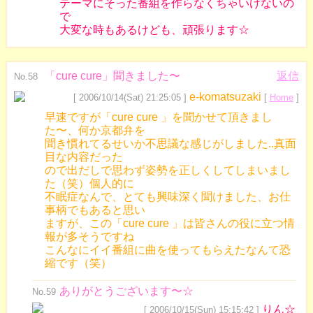
テーマにそった番組を作らなくちゃいけないの
で
大変な時もあるけども、頑張ります☆
「cure cure」聞きました〜
返信
No.58
e-komatsuzaki
[ 2006/10/14(Sat) 21:25:05 ]
[
Home
]
早速ですが「cure cure 」を聞かせて頂きまし
た〜、何か京都弁を
聞き慣れてるせいか不思議な感じがしました..真面
目な内容だった
ので出だしで思わず姿勢を正しくしてしまいまし
た（笑）個人的に
不眠症なんで、とても興味深く聞けました、お仕
事柄でもあると思い
ますが、この「cure cure 」は皆さんの役に立つ情
報が多そうですね
こんなにイイ番組に曲を使ってもらえたなんて恐
縮です（笑）
ありがとうございます〜☆
No.59
りん☆
[ 2006/10/15(Sun) 15:15:42 ]