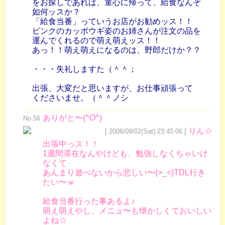
をお探しであれば、童心に帰って、給食なんぞ
如何ッスか？
「給食当番」っていうお店がお勧めッス！！
ピンクのカッポウギ姿のお姉さんが注文の品を
運んでくれるので萌え萌えッス！！
あっ！！萌え萌えになるのは、野郎だけか？？
・・・失礼しますた（＾＾；
出張、大変だと思いますが、お仕事頑張って
くださいませ。（＾＾ノシ
ありがと〜(^O^)
No.56
りん☆
[ 2006/09/02(Sat) 23:45:06 ]
出張中っス！！
1週間滞在なんやけども、勉強しなくちゃいけ
なくて
あんまり遊べないから悲しい〜(>_<)TDL行き
たい〜ｗ
給食当番行った事あるよ♪
萌え萌えやし、メニュ〜も懐かしくておいしい
よね☆