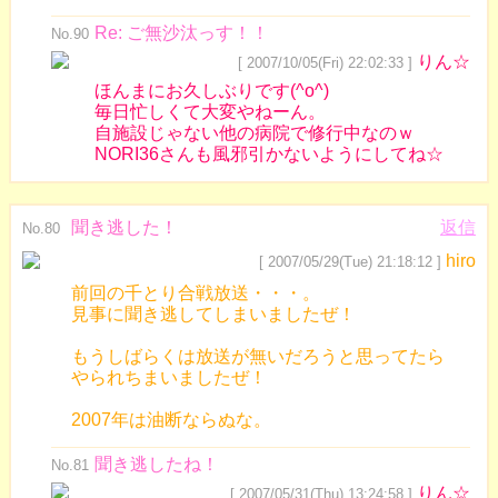
Re: ご無沙汰っす！！
No.90
りん☆
[ 2007/10/05(Fri) 22:02:33 ]
ほんまにお久しぶりです(^o^)
毎日忙しくて大変やねーん。
自施設じゃない他の病院で修行中なのｗ
NORI36さんも風邪引かないようにしてね☆
聞き逃した！
返信
No.80
hiro
[ 2007/05/29(Tue) 21:18:12 ]
前回の千とり合戦放送・・・。
見事に聞き逃してしまいましたぜ！
もうしばらくは放送が無いだろうと思ってたら
やられちまいましたぜ！
2007年は油断ならぬな。
聞き逃したね！
No.81
りん☆
[ 2007/05/31(Thu) 13:24:58 ]