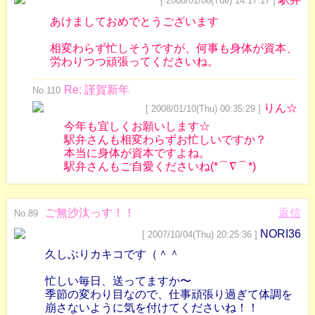
[ 2008/01/08(Tue) 14:17:17 ]
あけましておめでとうございます
相変わらず忙しそうですが、何事も身体が資本、
労わりつつ頑張ってくださいね。
Re: 謹賀新年
No.110
りん☆
[ 2008/01/10(Thu) 00:35:29 ]
今年も宜しくお願いします☆
駅弁さんも相変わらずお忙しいですか？
本当に身体が資本ですよね。
駅弁さんもご自愛くださいね(*⌒∇⌒*)
ご無沙汰っす！！
返信
No.89
NORI36
[ 2007/10/04(Thu) 20:25:36 ]
久しぶりカキコです（＾＾
忙しい毎日、送ってますか〜
季節の変わり目なので、仕事頑張り過ぎて体調を
崩さないように気を付けてくださいね！！