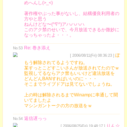
めへんし(>_<)
著作権やぶった事がないし、結構優良利用者の
方やと思う
ねんけどな〜(^∇^)アハハハハ
このアク禁のせいで、今月放送できるか微妙に
なっちゃったよ・・・。
Re: 巻き添え
No.53
ぽ
[ 2006/08/11(Fri) 08:36:23 ]
もう解除されてるようですね。
某すっとこどすこいさんが放送されてたのでｗ
監視してるならアク禁もいいけど違法放送を
どんどんBANすればいいのに・・・
そこまでライブドアは見てないでしょうね。
上の時は解除されるまでWinampに串通して聞
いてましたよ
マシンガントークの方の放送をｗ
返信遅っっ
No.54
りん☆
[ 2006/08/25(Fri) 19:48:17 ]