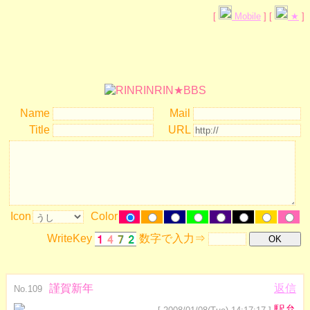
[
Mobile
] [
★
]
Name
Mail
Title
URL
Icon
Color
WriteKey
数字で入力⇒
謹賀新年
返信
No.109
駅弁