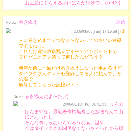
お土産にもらえるあげぱんが絶妙でした(^O^)
巻き添え
返信
No.51
ぽ
[ 2006/08/08(Tue) 17:19:58 ]
人に巻き込まれてつながらないってのもいい迷惑
ですよねぇ。
これだけ違法放送乱立する中でピンポイントで
プロバごとアク禁って何したんだろう？
何年か前に一回だけ巻き添えになった事あるけど
ダイフクさんのメッセ登録してる人に頼んで、そ
の場で
解除してもらった記憶が・・・
巻き添えだよ〜(>_<)
No.52
りん☆
[ 2006/08/10(Thu) 01:41:33 ]
ほんまやな。最近著作権無視した放送なんて山
ほどあったし
そんな事じゃないんやろうなぁ。謎や。
今はダイフクさん関係なくなっちゃったから頼