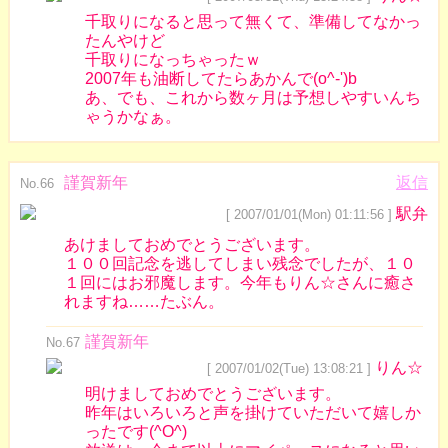
千取りになると思って無くて、準備してなかっ
たんやけど
千取りになっちゃったｗ
2007年も油断してたらあかんで(o^-')b
あ、でも、これから数ヶ月は予想しやすいんち
ゃうかなぁ。
謹賀新年
返信
No.66
駅弁
[ 2007/01/01(Mon) 01:11:56 ]
あけましておめでとうございます。
１００回記念を逃してしまい残念でしたが、１０
１回にはお邪魔します。今年もりん☆さんに癒さ
れますね……たぶん。
謹賀新年
No.67
りん☆
[ 2007/01/02(Tue) 13:08:21 ]
明けましておめでとうございます。
昨年はいろいろと声を掛けていただいて嬉しか
ったです(^O^)