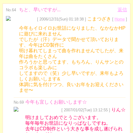
ちと、早いですが...
返信
No.64
こまつざき
[ 2006/12/31(Sun) 01:18:38 ]
[
Home
]
今年もイロイロお世話になりました、なかなかHP
に遊びに来れません
でしたが（汗）データで聞かせて頂いておりま
す、今年はCD製作に
明け暮れてしまって曲を作れませんでしたが、来
年は曲をたくさん
作ろうかと思ってます、もちろん、りんサンとの
コラボも楽しみに
してますので（笑）少し早いですが、来年もよろ
しくお願いします&
体調に気を付けつつ、良いお年をお迎えください
ませ〜
今年も宜しくお願いします☆
No.69
りん☆
[ 2007/01/02(Tue) 13:12:55 ]
明けましておめでとうございます。
毎年毎年お世話になりっぱなしですね。
去年はCD制作という大きな事を成し遂げられ