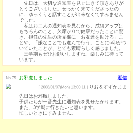
先日は、大切な通知表を見せにきて頂きありが
とうございました。せっかく来てくださったの
に、ゆっくりと話すことが出来なくてすみません
でした。
私はお二人の通知表を見ながら、成績アップは
もちろんのこと、欠席が０で健康だったことに驚
き、担任の先生の所見欄に「お友達を助ける」こ
とや、「嫌なことでも進んで行う」ことに○印がつ
いていたことが、とても素晴らしく感じました。
三学期もぜひお願いしますね。楽しみに待って
います。
お邪魔しました
返信
No.75
りお＆すずかまま
[ 2008/01/07(Mon) 13:00:11 ]
先日はお邪魔しました。
子供たちが一番先生に通知表を見せたがります。
また、3学期に行きたいと思います。
忙しいときにすみません。