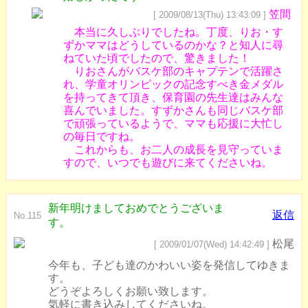
笠間
[ 2009/08/13(Thu) 13:43:09 ]
本当に久しぶりでしたね。丁度、りお・す
ずかママはどうしているのかな？と知人に尋
ねていた頃でしたので、驚きました！
りおさんがバスケ部のキャプテンで活躍さ
れ、学童オリンピックの記念すべき金メダル
を持ってきて頂き、保育園の先生達はみんな
喜んでいました。すずかさんも同じバスケ部
で頑張っているようで、ママも応援に大忙し
の毎日ですね。
これからも、お二人の成長を見守っていま
すので、いつでも遊びに来てくださいね。
新年明けましておめでとうございま
返信
No.115
す。
松尾
[ 2009/01/07(Wed) 14:42:49 ]
今年も、子ども達のかわいい姿を発信してゆきま
す。
どうぞよろしくお願い致します。
気軽に書き込みしてくださいね。