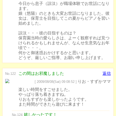
今日から息子（諒汰）が職場体験でお世話になり
ます。
娘（悠陽）のときも大変お世話になりました。彼
女は、保育士を目指してこの夏からピアノを習い
始めました。
諒汰・・・彼の目指すものは？
保育園当時の愛らしさは、よーく観察すれば見つ
けられるかもしれませんが、なんせ生意気なお年
頃で・・・。
何かと御迷惑おかけするかと思います。
どうぞ、厳しいご指導、お願い申し上げます。
この間はお邪魔しました
返信
No.122
りお・すずかママ
[ 2009/08/08(Sat) 09:08:52 ]
楽しい時間をすごせました。
やっぱり落ち着きますね。
りおもすずかも楽しかったようです。
また時間ができたら遊びに来ます！
嬉しかったです！
No.124