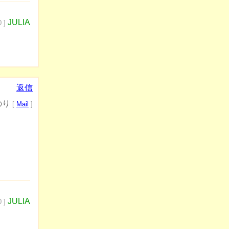
JULIA
 ]
返信
のり
[
Mail
]
JULIA
 ]