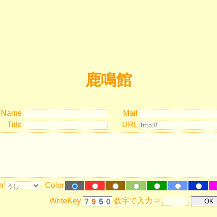
鹿鳴館
Name
Mail
Title
URL
n
Color
WriteKey
数字で入力⇒