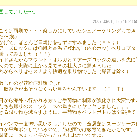
国してました〜。
[ 2007/03/01(Thu) 18:23:5
こうは雨期で・・・楽しみにしていたシュノーケリングもでき
た〜(笑)
かげで、ほとんど日焼けをせずにすみました（＾＾；）
アーズロックには強風と高温で登れず（内心ホッ）ヘリコプタ
乗ってみました（＾＾）
イドさんからマウント・オルガとエアーズロックの違いを先に
んので、実際に上から見てその壮大さに驚きました。
れからヘリはセスナより快適な乗り物でした（爆音は除く）
敗したのが花粉症対策でした。
、脳みそが出そうなくらい鼻をかんでいます）（Ｔ＿Ｔ）
日から海外へ行かれる方々は手荷物に制限が強化され大変です
たちも帰りのスーツケースの重さにヒヤヒヤしました。。。
きる限り物を減らすように、手荷物もペットボトルは全部捨て
。
イパンで一度怖い思いをしましたので、金属類はスーツケース
コが平和ボケしているので、防犯面では教育できたかもです。
週間は、ちょっと長かったかもしれないですね。