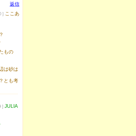
返信
ここあ
0 ]
？
。
たもの
辺は砂は
？とも考
JULIA
 ]
？