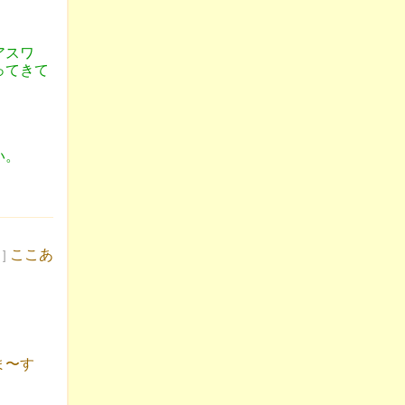
アスワ
ってきて
い。
ここあ
 ]
ま〜す