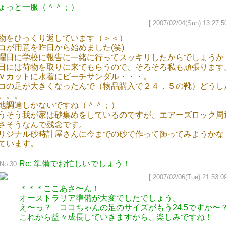
ょっと一服（＾＾；）
[ 2007/02/04(Sun) 13:27:5
物をひっくり返しています（＞＜）
コが用意を昨日から始めました(笑)
曜日に学校に報告に一緒に行ってスッキリしたからでしょうか
日には荷物を取りに来てもらうので、そろそろ私も頑張ります
Ｖカットに水着にビーチサンダル・・・。
コの足が大きくなったんで（物品購入で２４．５の靴）どうし
。。。
地調達しかないですね（＾＾；）
うそう我が家は砂集めをしているのですが、エアーズロック周
さそうなんで残念です。
リジナル砂時計屋さんに今までの砂で作って飾ってみようかな
ています。
Re: 準備でお忙しいでしょう！
No.30
[ 2007/02/06(Tue) 21:53:09
＊＊＊ここあさ〜ん！
オーストラリア準備が大変でしたでしょう。
え〜っ？ ココちゃんの足のサイズがもう24.5ですか〜
これから益々成長していきますから、楽しみですね！