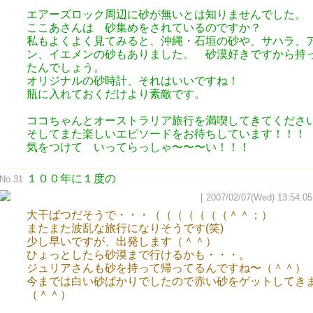
エアーズロック周辺に砂が無いとは知りませんでした。
ここあさんは 砂集めをされているのですか？
私もよくよく見てみると、沖縄・石垣の砂や、サハラ、
ン、イエメンの砂もありました。 砂漠好きですから持
たんでしょう。
オリジナルの砂時計、それはいいですね！
瓶に入れておくだけより素敵です。
ココちゃんとオーストラリア旅行を満喫してきてくださ
そしてまた楽しいエピソードをお待ちしています！！！
気をつけて いってらっしゃ〜〜〜い！！！
１００年に１度の
No.31
[ 2007/02/07(Wed) 13:54:05
大干ばつだそうで・・・（（（（（（（＾＾；）
またまた波乱な旅行になりそうです(笑)
少し早いですが、出発します（＾＾）
ひょっとしたら砂漠まで行けるかも・・・。
ジュリアさんも砂を持って帰ってるんですね〜（＾＾）
今までは白い砂ばかりでしたので赤い砂をゲットしてき
（＾＾）