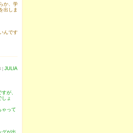
らか、学
を出しま
いんです
JULIA
 ]
ですが、
でしょ
ちゃって
ングが出