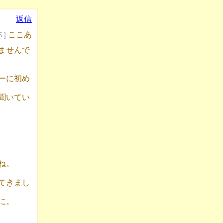
返信
ここあ
5 ]
ませんで
ーに初め
聞いてい
ね。
てきまし
に。