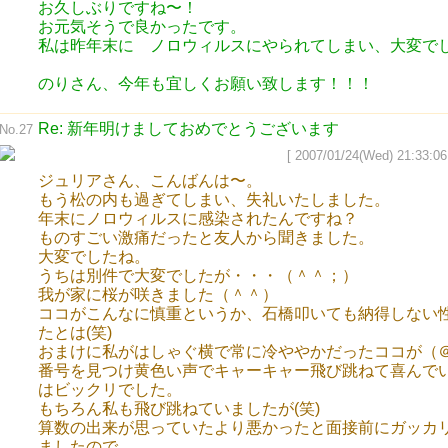
お久しぶりですね〜！
お元気そうで良かったです。
私は昨年末に ノロウィルスにやられてしまい、大変で
のりさん、今年も宜しくお願い致します！！！
Re: 新年明けましておめでとうございます
No.27
[ 2007/01/24(Wed) 21:33:06
ジュリアさん、こんばんは〜。
もう松の内も過ぎてしまい、失礼いたしました。
年末にノロウィルスに感染されたんですね？
ものすごい激痛だったと友人から聞きました。
大変でしたね。
うちは別件で大変でしたが・・・（＾＾；）
我が家に桜が咲きました（＾＾）
ココがこんなに慎重というか、石橋叩いても納得しない
たとは(笑)
おまけに私がはしゃぐ横で常に冷ややかだったココが（
番号を見つけ黄色い声でキャーキャー飛び跳ねて喜んで
はビックリでした。
もちろん私も飛び跳ねていましたが(笑)
算数の出来が思っていたより悪かったと面接前にガッカ
ましたので。。。