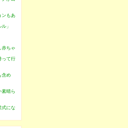
ョンもあ
ウルル」
し赤ちゃ
持って行
ケも含め
い素晴ら
業式にな