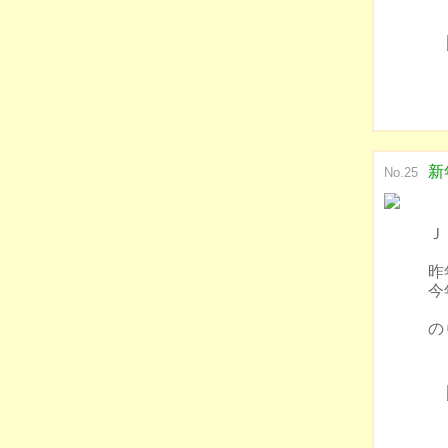
新
No.25
Ｊ
昨
今
の