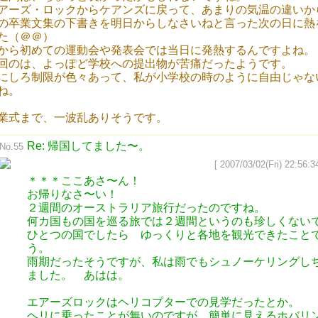
アーズ・ロックからケアンズに戻って、あまりの気温の違いか
の卒業文集の下書きを明日からしなさいねと言った次の日に熱
た（＠＠）
から初めての運動会や発表会では当日に発熱するんですよね。
回のは、よっぽど学校への提出物が苦痛だったようです。
にしろ制限が色々あって、私が小学校の時のように自由じゃな
ね。
業式まで、一波乱ありそうです。
Re: 帰国してました〜。
No.55
[ 2007/03/02(Fri) 22:56:34
＊＊＊ここあさ〜ん！
お帰りなさ〜い！
２週間のオーストラリア旅行だったのですね。
何カ国もの国を巡る旅では２週間というのも珍しくない
ひとつの国でしたら ゆっくりと各地を観光できたこと
う。
雨期だったそうですが、私は雨でもシュノーケリングし
ました。 あはは。
エアーズロックはヘリコプターでの見学だったとか。
ヘリに乗ったことが無いのですが、簡単に見えるホバリ