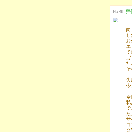
帰
No.49
向
し
お
エ
て
ガ
た
そ
失
今
今
私
で
た
サ
コ
２