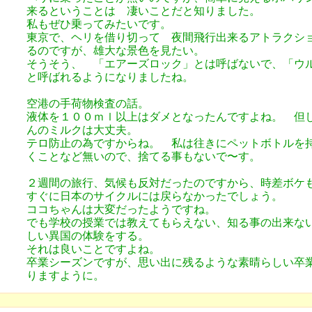
来るということは 凄いことだと知りました。
私もぜひ乗ってみたいです。
東京で、ヘリを借り切って 夜間飛行出来るアトラクシ
るのですが、雄大な景色を見たい。
そうそう、 「エアーズロック」とは呼ばないで、「
と呼ばれるようになりましたね。
空港の手荷物検査の話。
液体を１００ｍｌ以上はダメとなったんですよね。 但
んのミルクは大丈夫。
テロ防止の為ですからね。 私は往きにペットボトルを
くことなど無いので、捨てる事もないで〜す。
２週間の旅行、気候も反対だったのですから、時差ボ
すぐに日本のサイクルには戻らなかったでしょう。
ココちゃんは大変だったようですね。
でも学校の授業では教えてもらえない、知る事の出来な
しい異国の体験をする。
それは良いことですよね。
卒業シーズンですが、思い出に残るような素晴らしい卒
りますように。