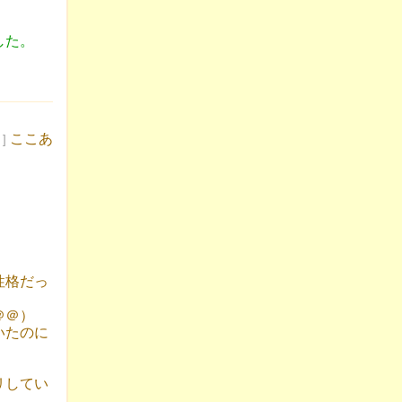
した。
ここあ
 ]
性格だっ
＠＠）
いたのに
リしてい