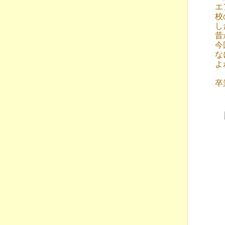
エ
校
し
昔
今
な
よ
卒