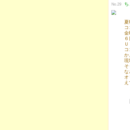
ち
No.29
夏
コ
金
６
Ｕ
コ
か
現
そ
な
オ
え