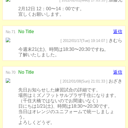
[ 2012/02/01(Wed) 17:03:35 ]
2月12日 12：00〜14：00です。
宜しくお願いします。
No Title
返信
No.71
きむら
[ 2012/01/17(Tue) 19:14:07 ]
今週末21(土)、時間は18:30〜20:30ですね。
了解いたしました。
No Title
返信
No.70
おざき
[ 2012/01/08(Sun) 21:01:33 ]
先日お知らせした練習試合の詳細です。
場所はミズノフットサルプラザ千住になります。
（千住大橋ではないのでお間違いなく）
日にちは1/21(土)、時間は18:30〜20:30です。
当日はオレンジのユニフォームで統一しましょ
う。
よろしくどうぞ。