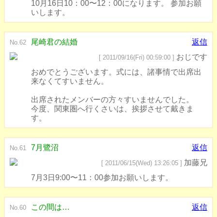
10月16日10：00〜12：00になります。 参加お願
いします。
尾崎君の結婚
返信
No.62
おじです
[ 2011/09/16(Fri) 00:59:00 ]
おめでとうございます。式には、諸事情で出席出
来なくてすいません。
出席されたメンバーの方々すいませんでした。
今度、関東圏へ行くさいは、挨拶させて戴きま
す。
7月鷺沼
返信
No.61
加藤兄
[ 2011/06/15(Wed) 13:26:05 ]
7月3日9:00〜11：00参加お願いします。
この間は…
返信
No.60