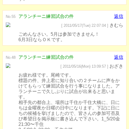
アランチーニ練習試合の件
返信
No.55
きむら
[ 2011/05/17(Tue) 22:07:04 ]
ごめんなさい。5月は参加できません！
6月3日ならＯＫです。
アランチーニ練習試合の件
返信
No.48
おざき
[ 2011/05/16(Mon) 13:09:57 ]
お疲れ様です。尾崎です。
標題の件、井上君に知り合いの２チームに声をか
けてもらって練習試合を行う事になりました。ア
ランチーニで久しぶりに試合が出来ると思いま
す。
相手先の都合上、場所は千住か千住大橋に、日に
ちは金曜夜か日曜の日中になります。下記に日に
ちの候補を挙げましたので、皆さんの参加可否及
び希望日を掲示板に書き込んで下さい。1_5/20金
21:30〜千住