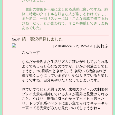
難所の突破を一緒に楽しめる感覚は良いですね。純
粋に特定のタイトルを好きな人が集まるわけですし。
また逆に、一部リスナーには「こんな戦略で勝てるわ
けねーだろ」とか言われて、そこを突破してざっまあ
ああでした。
続 実況拝見しました
No.44
あれふ
[ 2010/06/27(Sun) 15:59:26 ]
こんちーす
なんだか最近また生活リズムに狂いが生じておられる
ようでちょっと心配なのですが、いかがお過ごしでし
ょうか。↑の投稿のときから、引き続いて機会あれば
都度覗くようにしていますが、やはり見ていると楽し
そうですね。自分もやりたくなってしまいます。
見ていてウヒヒと思うのが、未知のタイトルの制限付
プレイ光景を期待している人々が意外と見受けられる
こと。やはり、難所に引っかかってヒィヒィ言った
り、トラブル系イベントに追い立てられてキャーキャ
ー言ってる光景がみんな見たいのでしょうかねｗ