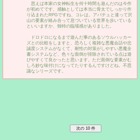
思えば本家の女神転生を何十時間も遊んだのは今作
が初めてです。感触としては本当に骨太でしっかり作
り込まれたRPGですね、コレは。アバチュと違って沢
山の要素が絡み合って息づいている世界を歩いている
といいますか、独特の臨場感がありました。
ドロドロになるまで遊んだ事のあるソウルハッカー
ズとの比較をしますと、恐ろしく複雑な悪魔会話や忠
誠度システムがなくて、耐性の対策がしやすい悪魔全
書システムなど、色々な面倒が排除されている点は遊
びやすくて良かったと思います。ただ面倒な要素がむ
しろ妙な味付けになってたりするんですけどね。不思
議なシリーズです。