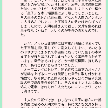
態どもの宇宙船だったりします。連中、地球侵略に来
たはいいのですが、大気圏突入時にしくじって中枢た
る「皇子」を木っ端微塵にぶっ壊してしまいました。
その皇子の欠片が現住生物、すなわち人間のメンタル
に入り込んでしまい、文字通り人の数だけ散らばって
しまったので、人間を捕まえて殺し、欠片を集めれば
皇子復活じゃね？ というのが事件の真相なのでし
た。
ただ、メッシュ建築時に日本軍が地底に埋まってい
た宇宙船を掘り返して中に乱入してしまい、そのとき
のドサクサにまぎれて宇宙船に残っていた皇子の本体
までもが持ち出されてしまったという出来事も起きて
います。皇子はそのままどこかの研究機関に持ち込ま
れて、あれこれいじられていました。
オープニングにおいて、開始直後に白衣のおっさん
が悲鳴を上げるシーンは復活した皇子に取り付かれる
場面で、取り付かれた白衣のおっさんはその後研究施
設の中で虐殺事件を起こし、そのままトンネルに紛れ
込んで電車にはねられ主人公たちにコンニチワ、とい
う流れです。
主人公の位置づけは、おしなべて皇子の存在の一部
を内面に秘める人間の中でも、特に大きな欠片を持っ