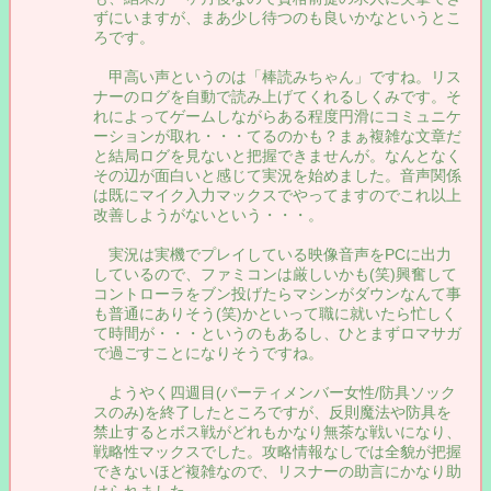
ずにいますが、まあ少し待つのも良いかなというとこ
ろです。
甲高い声というのは「棒読みちゃん」ですね。リス
ナーのログを自動で読み上げてくれるしくみです。そ
れによってゲームしながらある程度円滑にコミュニケ
ーションが取れ・・・てるのかも？まぁ複雑な文章だ
と結局ログを見ないと把握できませんが。なんとなく
その辺が面白いと感じて実況を始めました。音声関係
は既にマイク入力マックスでやってますのでこれ以上
改善しようがないという・・・。
実況は実機でプレイしている映像音声をPCに出力
しているので、ファミコンは厳しいかも(笑)興奮して
コントローラをブン投げたらマシンがダウンなんて事
も普通にありそう(笑)かといって職に就いたら忙しく
て時間が・・・というのもあるし、ひとまずロマサガ
で過ごすことになりそうですね。
ようやく四週目(パーティメンバー女性/防具ソック
スのみ)を終了したところですが、反則魔法や防具を
禁止するとボス戦がどれもかなり無茶な戦いになり、
戦略性マックスでした。攻略情報なしでは全貌が把握
できないほど複雑なので、リスナーの助言にかなり助
けられました。