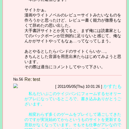
サイトかぁ。
漫画やライトノベルのレビューサイトみたいなものを
作ろうかと思ったけど、レビュー書く能力が微塵もな
くて辞めたの思い出した。
大手書評サイトとか見てると、まず俺には読書家とし
てのバックボーンが圧倒的に足りないと感じて、俺な
んかがサイトやってもなぁ…ってなってしまう。
あとやるとしたらバンドのサイトくらいか…。
きちんとした音源を用意出来たらはじめてみようと思
います。
その際は適当にコメントしてやって下さい。
Re: test
No.56
かすたも
[ 2011/05/05(Thu) 10:01:26 ]
私もだいぶこのケイジバンにフォームするセオリー
がアレになっているところで、書き込みありがとうご
ざいます。
相変わらず多くのゲームをプレイして過ごしてきた
のですが実況始めてからというものサイトを更新する
意欲がなくなっています。そもそも仕事がアレなので