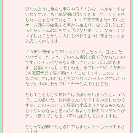
以前のように色んな事をやろう！的なエネルギーもな
いのですが、ちと絶望的に暇ができまして、サイト持
ちたいなぁと企てたとこ、mixiの方で書きためていた
ゲーム話を再編集する事から始まり、なし崩し的にだ
らだらゲームの話をする形になりました。なるべくプ
レイしたことがない人にも伝わるように書きたいなぁ
と思っております。
メガテン初作ってPCエンジンでしたっけ、はたまた
パソゲでしたっけ、そのへん複雑で良く分からないの
ですがシャレにならない難しさだという話は聞きま
す。音楽いいらしいですねえ、今プレイ中のメガテン
3も戦闘音楽で脳が溶けそうになります。このシリー
ズに関しては10年ほど前にソウルハッカーズで出会っ
たばかりのにわかプレイヤーなんですけどね。
そしてもともと女神転生は小説から始まったという話
で、このあいだ、原作者さんのサイトを拝見したので
すが、この人にとって現実は小説より奇なるものなん
じゃないかなぁと思わされるような怪奇コンテンツが
テンコ盛りでしたよ。URLに紹介しておきますね。
どうぞ気が向いたときにでもまたいらっしゃって下さ
いませ。