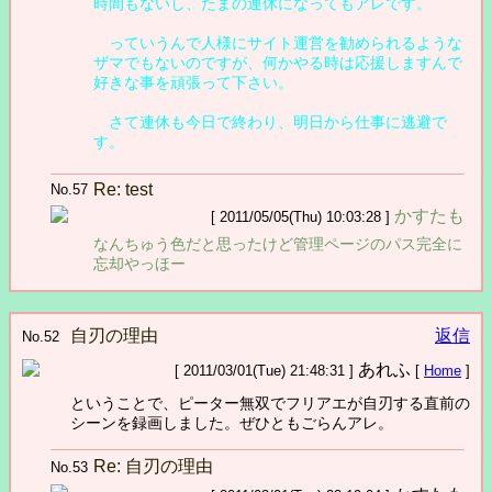
時間もないし、たまの連休になってもアレです。
っていうんで人様にサイト運営を勧められるような
ザマでもないのですが、何かやる時は応援しますんで
好きな事を頑張って下さい。
さて連休も今日で終わり、明日から仕事に逃避で
す。
Re: test
No.57
かすたも
[ 2011/05/05(Thu) 10:03:28 ]
なんちゅう色だと思ったけど管理ページのパス完全に
忘却やっほー
自刃の理由
返信
No.52
あれふ
[ 2011/03/01(Tue) 21:48:31 ]
[
Home
]
ということで、ピーター無双でフリアエが自刃する直前の
シーンを録画しました。ぜひともごらんアレ。
Re: 自刃の理由
No.53