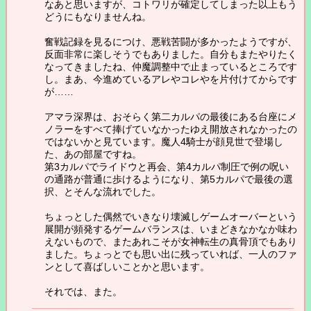
なあと思いますが、コトワリが確定してしまった以上もう
どうにもなりませんね。
奮戦記録を見るにつけ、悪戦苦闘が多かったようですが、
反面非常に楽しそうでもありました。自分もまたやりたく
なってきましたね、仲魔調整中で止まっているところです
し。まあ、今進めているアレやコレやを片付けてからです
が……
アマラ深界は、おそらく第二カルパの最後にある台座にメ
ノラーをすべて捧げていなかったゆえ開放されなかったの
ではないかと見ています。魔人4騎士が顔見世で登場し
た、あの部屋ですね。
第3カルパでライドウと再会、第4カルパ制圧で例の呪い
の通路が普通に歩けるようになり、第5カルパで最後の選
択、とそんな流れでした。
ちょっとした偶然でいきなり壊滅しゲームオーバーという
展開が頻発するゲームバランスは、いまどきなかなか味わ
えないもので、またあれこそが女神転生の真骨頂でもあり
ました。ちょっとでも思い出に残っていれば、一人のファ
ンとして喜ばしいことかと思います。
それでは、また。