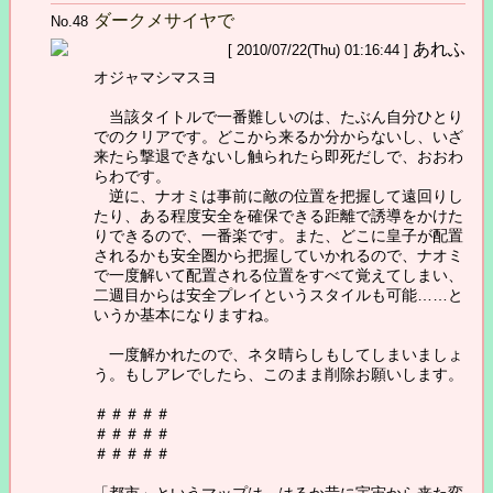
ダークメサイヤで
No.48
あれふ
[ 2010/07/22(Thu) 01:16:44 ]
オジャマシマスヨ
当該タイトルで一番難しいのは、たぶん自分ひとり
でのクリアです。どこから来るか分からないし、いざ
来たら撃退できないし触られたら即死だしで、おおわ
らわです。
逆に、ナオミは事前に敵の位置を把握して遠回りし
たり、ある程度安全を確保できる距離で誘導をかけた
りできるので、一番楽です。また、どこに皇子が配置
されるかも安全圏から把握していかれるので、ナオミ
で一度解いて配置される位置をすべて覚えてしまい、
二週目からは安全プレイというスタイルも可能……と
いうか基本になりますね。
一度解かれたので、ネタ晴らしもしてしまいましょ
う。もしアレでしたら、このまま削除お願いします。
＃＃＃＃＃
＃＃＃＃＃
＃＃＃＃＃
「都市」というマップは、はるか昔に宇宙から来た変