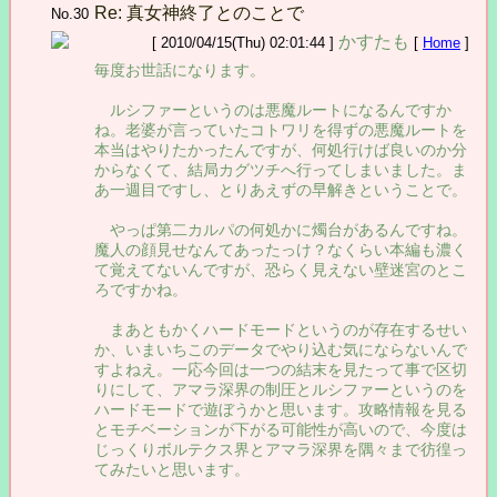
Re: 真女神終了とのことで
No.30
かすたも
[ 2010/04/15(Thu) 02:01:44 ]
[
Home
]
毎度お世話になります。
ルシファーというのは悪魔ルートになるんですか
ね。老婆が言っていたコトワリを得ずの悪魔ルートを
本当はやりたかったんですが、何処行けば良いのか分
からなくて、結局カグツチへ行ってしまいました。ま
あ一週目ですし、とりあえずの早解きということで。
やっぱ第二カルパの何処かに燭台があるんですね。
魔人の顔見せなんてあったっけ？なくらい本編も濃く
て覚えてないんですが、恐らく見えない壁迷宮のとこ
ろですかね。
まあともかくハードモードというのが存在するせい
か、いまいちこのデータでやり込む気にならないんで
すよねえ。一応今回は一つの結末を見たって事で区切
りにして、アマラ深界の制圧とルシファーというのを
ハードモードで遊ぼうかと思います。攻略情報を見る
とモチベーションが下がる可能性が高いので、今度は
じっくりボルテクス界とアマラ深界を隅々まで彷徨っ
てみたいと思います。