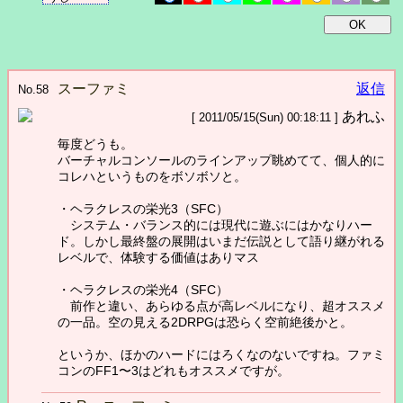
スーファミ
返信
No.58
あれふ
[ 2011/05/15(Sun) 00:18:11 ]
毎度どうも。
バーチャルコンソールのラインアップ眺めてて、個人的に
コレハというものをボソボソと。
・ヘラクレスの栄光3（SFC）
システム・バランス的には現代に遊ぶにはかなりハー
ド。しかし最終盤の展開はいまだ伝説として語り継がれる
レベルで、体験する価値はありマス
・ヘラクレスの栄光4（SFC）
前作と違い、あらゆる点が高レベルになり、超オススメ
の一品。空の見える2DRPGは恐らく空前絶後かと。
というか、ほかのハードにはろくなのないですね。ファミ
コンのFF1〜3はどれもオススメですが。