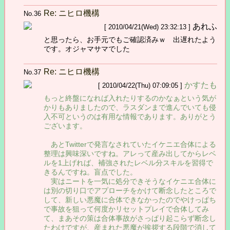
Re: ニヒロ機構
No.36
あれふ
[ 2010/04/21(Wed) 23:32:13 ]
と思ったら、お手元でもご確認済みｗ 出遅れたよう
です。オジャマサマでした
Re: ニヒロ機構
No.37
かすたも
[ 2010/04/22(Thu) 07:09:05 ]
もっと終盤になれば入れたりするのかなぁという気が
かりもありましたので、ラスダンまで進んでいても侵
入不可というのは有用な情報であります。ありがとう
ございます。
あとTwitterで発言なされていたイケニエ合体による
整理は興味深いですね。アレって産み出してからレベ
ルを1上げれば、補強されたレベル分スキルを習得で
きるんですね。盲点でした。
実はニートを一気に処分できそうなイケニエ合体に
は別の切り口でアプローチをかけて断念したところで
して、新しい悪魔に合体できなかったのでやけっぱち
で事故を狙って何度かリセットプレイで合体してみ
て、まあその策は合体事故がさっぱり起こらず断念し
たわけですが、産まれた悪魔が挨拶する段階で消して