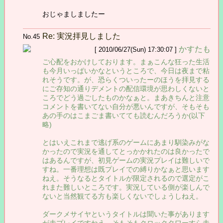
おじゃましましたー
Re: 実況拝見しました
No.45
かすたも
[ 2010/06/27(Sun) 17:30:07 ]
ご心配をおかけしております。まぁこんな狂った生活
も今月いっぱいかなというところで、今日は夜まで粘
れそうです。が、恐らくついったーのほうを拝見する
にご存知の通りデメントの配信環境が思わしくないと
ころでどう過ごしたものかなぁと。まあきちんと注意
コメントを書いてない自分が悪いんですが、そもそも
あの手のはこまごま書いてても読むんだろうか(以下
略)
とはいえこれまで逃げ系のゲームにあまり馴染みがな
かったので実況を通してとっかかれたのは良かったで
はあるんですが、初見ゲームの実況プレイは難しいで
すね。一番理想は既プレイでの縛りかなぁと思います
ねえ。そうなるとタイトルが限定されるので選定がこ
れまた難しいところです。実況している側が楽しんで
ないと当然観てる方も楽しくないでしょうしねえ。
ダークメサイヤというタイトルは聞いた事があります
が未プレイですねえ。そもそもクロックタワーすら未