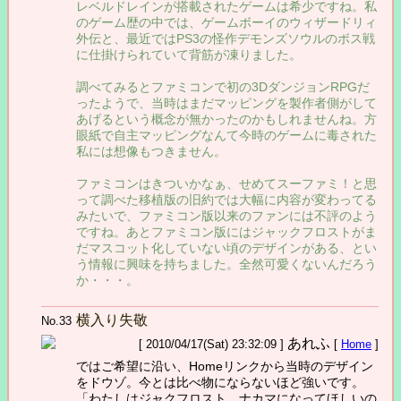
レベルドレインが搭載されたゲームは希少ですね。私
のゲーム歴の中では、ゲームボーイのウィザードリィ
外伝と、最近ではPS3の怪作デモンズソウルのボス戦
に仕掛けられていて背筋が凍りました。
調べてみるとファミコンで初の3DダンジョンRPGだ
ったようで、当時はまだマッピングを製作者側がして
あげるという概念が無かったのかもしれませんね。方
眼紙で自主マッピングなんて今時のゲームに毒された
私には想像もつきません。
ファミコンはきついかなぁ、せめてスーファミ！と思
って調べた移植版の旧約では大幅に内容が変わってる
みたいで、ファミコン版以来のファンには不評のよう
ですね。あとファミコン版にはジャックフロストがま
だマスコット化していない頃のデザインがある、とい
う情報に興味を持ちました。全然可愛くないんだろう
か・・・。
横入り失敬
No.33
あれふ
[ 2010/04/17(Sat) 23:32:09 ]
[
Home
]
ではご希望に沿い、Homeリンクから当時のデザイン
をドウゾ。今とは比べ物にならないほど強いです。
「わたしはジャクフロスト ナカマになってほしいの