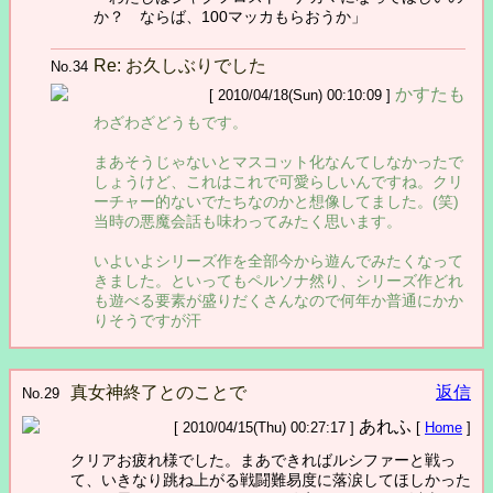
か？ ならば、100マッカもらおうか」
Re: お久しぶりでした
No.34
かすたも
[ 2010/04/18(Sun) 00:10:09 ]
わざわざどうもです。
まあそうじゃないとマスコット化なんてしなかったで
しょうけど、これはこれで可愛らしいんですね。クリ
ーチャー的ないでたちなのかと想像してました。(笑)
当時の悪魔会話も味わってみたく思います。
いよいよシリーズ作を全部今から遊んでみたくなって
きました。といってもペルソナ然り、シリーズ作どれ
も遊べる要素が盛りだくさんなので何年か普通にかか
りそうですが汗
真女神終了とのことで
返信
No.29
あれふ
[ 2010/04/15(Thu) 00:27:17 ]
[
Home
]
クリアお疲れ様でした。まあできればルシファーと戦っ
て、いきなり跳ね上がる戦闘難易度に落涙してほしかった