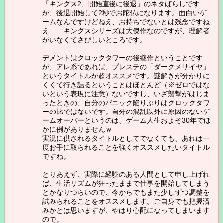
「キングス2、開始直後に後退」のネタばらしです
が、後退開始して2秒でお陀仏になります。面白いゲ
ームなんですけどねえ、お持ちでないとは残念ですね
え……キングスシリーズは大傑作なのですが、理解者
がいなくてさびしいところです。
デメントはクロックタワーの後継作ということです
が、アレ系であれば、プレステの「ダークメサイヤ」
というタイトルが超オススメです。謎解きが分かりに
くくて行き詰るということはほとんど（※ゼロではな
いという表現に注意）ないですし、いざ襲撃がはじま
ったときの、自分のパニック陥りぶりはクロックタワ
ーの比ではないです。自分の混乱以外に原因のないゲ
ームオーバーというのは、ゲーム人生およそ30年でほ
かに例がありませんｗ
実況に供されるタイトルとしてでなくても、あれは一
度お手に取られることを強くオススメしたいタイトル
ですね。
とりあえず、実際に経験のある人間として申し上げれ
ば、生活リズムが狂ったままで仕事を開始してしまう
とかなりつらいので、今からでもまた少しずつ調整を
試みられることをオススメします。ご自身でも把握済
みかとは思いますが、やはり心配になってしまいます
ので。