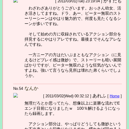
かすたも
[ 2011/03/01(Tue) 23:19:04 ]
わざわざありがとうございます。おっさん幼女、活
き活きしてますね。ドラ、あー、ピーター無双のスト
ーリーシーンはやはり魅力的で、何度も見たくなるシ
ーンが多いですね。
そして始めの方に収録されているアクション部分を
拝見するにやはりアレですね。最後までそんなアレな
んですね。
一方ニーアの方はだいぶまともなアクション（に見
えるけどプレイ感は微妙）で、ストーリーも暗い展開
ばかりですが、ピーター無双のような狂気がないんで
すよね。強いて言うなら見所は壊れた弟くらいでしょ
うか。
なんか
No.54
あれふ
[ 2011/03/02(Wed) 00:32:12 ]
[
Home
]
無理だろとか思ってたら、想像以上に楽勝な流れでE
エンド目前になりましたｗ 100％解けるようになっ
たら録画します。
アクション部分は、やっぱりどうしても微妙という
か不出来という印象になりますね。慣れれば回せるよ