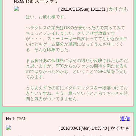
Re: スーファミ
No.59
かすたも
[ 2011/05/15(Sun) 13:11:31 ]
はい、お疲れ様です。
ヘラクレスの栄光はDSのが安かったので買ってみて
ちょっとプレイしました。クリアせず放置です
が・・・。ストーリーは一風変わっててなかなか面白
いけどもゲーム部分が単調になってうんざりしてく
る、そんな印象でした。
まぁ多分あの低価格にはその辺りが反映されたものだ
と思いますが、SFCからのファンの期待を満たせるも
のではなかったのかも、ということでSFC版を予定し
てみます。
とりあえずその前にメタルマックスを一段落つけてお
きたいですね。もう一息っていうところでおっさん時
間と気力がついてきません。
test
返信
No.1
かすたも
[ 2010/03/01(Mon) 14:35:48 ]