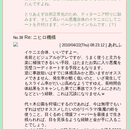
たんですよね。
とりあえず台所正常化のため、ティターニア狩りに励
みます。そして高レベル悪魔合体のイケニエにしてニ
ートを片付けます。ベーシックインカムです。(？)
Re: ニヒロ機構
No.38
あれふ
[ 2010/04/22(Thu) 08:23:12 ]
イケニエ合体、いいですよー。
名前とビジュアルがアレですが、うまく使うと主力を
楽に補強できるいい手段、はたまたお気に入り悪魔を
完璧コーディネートする手段ともなります。
逆に事故狙いはすでに体感済みかと思いますがオスス
メできません、発生率が酷く低いのと、いざ発生して
もスライム率がだいぶ高めなようですゆえ。長時間合
体結果をスキャンした果てに事故でスライムにされた
などという経験、これは冗談になりませんｗ
代々木公園を狩場にするのであれば、今は無理でもい
ずれはぜひオススメしたいのがリベラマ/集魔の鈴を
使うこと。目くるめく増援フィーバーを最後まで生き
残られれば、目を見張るような経験と金が手に入るこ
とでしょう。