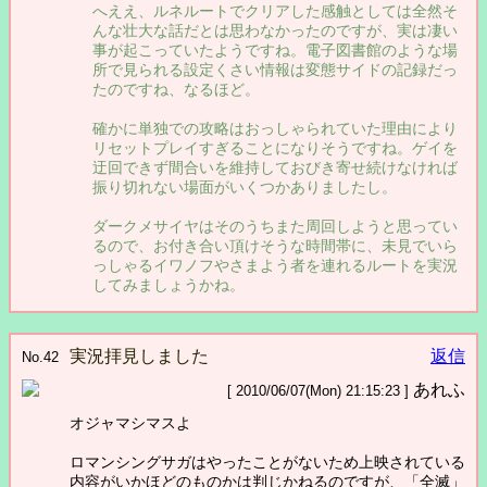
へええ、ルネルートでクリアした感触としては全然そ
んな壮大な話だとは思わなかったのですが、実は凄い
事が起こっていたようですね。電子図書館のような場
所で見られる設定くさい情報は変態サイドの記録だっ
たのですね、なるほど。
確かに単独での攻略はおっしゃられていた理由により
リセットプレイすぎることになりそうですね。ゲイを
迂回できず間合いを維持しておびき寄せ続けなければ
振り切れない場面がいくつかありましたし。
ダークメサイヤはそのうちまた周回しようと思ってい
るので、お付き合い頂けそうな時間帯に、未見でいら
っしゃるイワノフやさまよう者を連れるルートを実況
してみましょうかね。
実況拝見しました
返信
No.42
あれふ
[ 2010/06/07(Mon) 21:15:23 ]
オジャマシマスよ
ロマンシングサガはやったことがないため上映されている
内容がいかほどのものかは判じかねるのですが、「全滅」