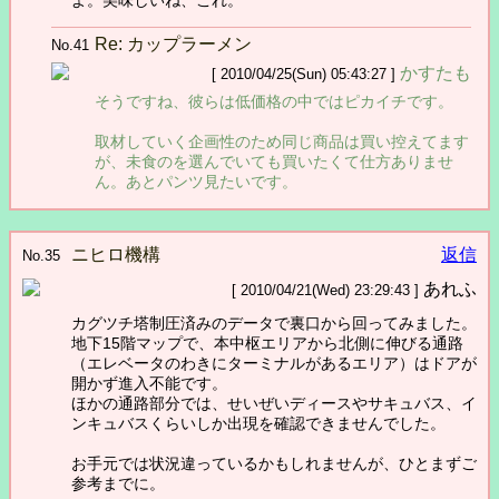
Re: カップラーメン
No.41
かすたも
[ 2010/04/25(Sun) 05:43:27 ]
そうですね、彼らは低価格の中ではピカイチです。
取材していく企画性のため同じ商品は買い控えてます
が、未食のを選んでいても買いたくて仕方ありませ
ん。あとパンツ見たいです。
ニヒロ機構
返信
No.35
あれふ
[ 2010/04/21(Wed) 23:29:43 ]
カグツチ塔制圧済みのデータで裏口から回ってみました。
地下15階マップで、本中枢エリアから北側に伸びる通路
（エレベータのわきにターミナルがあるエリア）はドアが
開かず進入不能です。
ほかの通路部分では、せいぜいディースやサキュバス、イ
ンキュバスくらいしか出現を確認できませんでした。
お手元では状況違っているかもしれませんが、ひとまずご
参考までに。