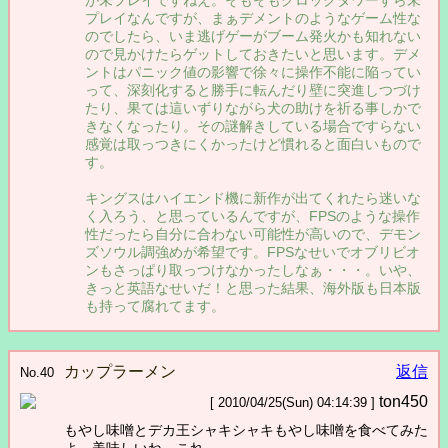
プレイなんですが、まぁデメントのようなゲーム性な
のでしたら、いま逃げゲーがブーム発火かも知れない
ので見かけたらゲットしておきたいと思います。デメ
ントはパニック値の影響で徐々に操作不能に陥ってい
って、深刻化すると勝手に転んだり壁に突進しつづけ
たり、果ては這いずりながら犬の助けを祈る事しかで
きなくなったり。その謎解きしている場合ですらない
感覚は取っつきにくかったけど慣れると面白いもので
す。
キングスはハイエンド機に新作が出てくれたら迷いな
く入ろう、と思っているんですが、FPSのような操作
性だったら自分に合わない可能性が高いので、デモン
ズソウル調強めが希望です。FPSなせいでオブリビオ
ンもさっぱり取っつけなかったしなぁ・・・。いや、
きっと英語なせいだ！と思った結果、海外版も日本版
も持って腐れてます。
カップラーメン
返信
No.40
ton450
[ 2010/04/25(Sun) 04:14:39 ]
もやし味噌とデカ王シャキシャキもやし味噌を食べてみた
よ。美味しいね、これ。