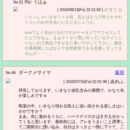
Re: うはぁ
No.51
かすたも
[ 2010/08/13(Fri) 22:21:50 ]
いらっしゃいませリトル様、思えばもう六年とかそれ
くらいのお付き合いになりましょうか。
mixiでよく見かけるのですがケータイでアクセスして
たんですねぇ。まぁケータイ用に作っているサイトじ
ゃないので残念ですがまた覗いてやって下さい。最近
仕事再開したばかりで全然更新できる見通し立ってま
せんが・・・。
ダークメサイヤ
返信
No.46
あれふ
[ 2010/07/16(Fri) 02:01:08 ]
拝見しております。いきなり波乱含みの展開で、かなり先
が楽しみですｗ
暗渠の中、いきなり現れる怪人に追い回される楽しさはい
かがですか？
まあ、先に進めるうちに、ハードゲイのさばき方も分かっ
てくると思います。最終的には、アレをうまいこと誘導し
て二階部分に誘い込み、自分はさっさと一階に下りて、二