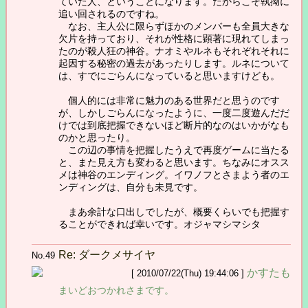
ていた人、ということになります。だからこそ執拗に
追い回されるのですね。
なお、主人公に限らずほかのメンバーも全員大きな
欠片を持っており、それが性格に顕著に現れてしまっ
たのが殺人狂の神谷。ナオミやルネもそれぞれそれに
起因する秘密の過去があったりします。ルネについて
は、すでにごらんになっていると思いますけども。
個人的には非常に魅力のある世界だと思うのです
が、しかしごらんになったように、一度二度遊んだだ
けでは到底把握できないほど断片的なのはいかがなも
のかと思ったり。
この辺の事情を把握したうえで再度ゲームに当たる
と、また見え方も変わると思います。ちなみにオスス
メは神谷のエンディング。イワノフとさまよう者のエ
ンディングは、自分も未見です。
まあ余計な口出しでしたが、概要くらいでも把握す
ることができれば幸いです。オジャマシマシタ
Re: ダークメサイヤ
No.49
かすたも
[ 2010/07/22(Thu) 19:44:06 ]
まいどおつかれさまです。