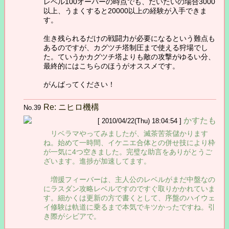
レベル100オーバーの時点でも、だいたいの場合3000
以上、うまくすると20000以上の経験が入手できま
す。
生き残られるだけの戦闘力が必要になるという難点も
あるのですが、カグツチ塔制圧まで使える狩場でし
た。ていうかカグツチ塔よりも敵の攻撃がゆるい分、
最終的にはこちらのほうがオススメです。
がんばってください！
Re: ニヒロ機構
No.39
かすたも
[ 2010/04/22(Thu) 18:04:54 ]
リベラマやってみましたが、滅茶苦茶儲かります
ね。始めて一時間、イケニエ合体との併せ技により枠
が一気に4つ空きました。完璧な助言をありがとうご
ざいます。進捗が加速してます。
増援フィーバーは、主人公のレベルがまだ中盤なの
にラスダン攻略レベルですのですぐ取りかかれていま
す。細かくは更新の方で書くとして、序盤のハイウェ
イ修験は軌道に乗るまで本気でキツかったですね。引
き際がシビアで。