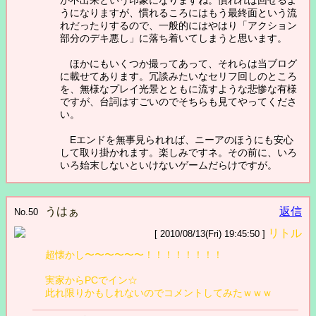
うになりますが、慣れるころにはもう最終面という流
れだったりするので、一般的にはやはり「アクション
部分のデキ悪し」に落ち着いてしまうと思います。
ほかにもいくつか撮ってあって、それらは当ブログ
に載せてあります。冗談みたいなセリフ回しのところ
を、無様なプレイ光景とともに流すような悲惨な有様
ですが、台詞はすごいのでそちらも見てやってくださ
い。
Eエンドを無事見られれば、ニーアのほうにも安心
して取り掛かれます。楽しみですネ。その前に、いろ
いろ始末しないといけないゲームだらけですが。
うはぁ
返信
No.50
リトル
[ 2010/08/13(Fri) 19:45:50 ]
超懐かし〜〜〜〜〜〜！！！！！！！！
実家からPCでイン☆
此れ限りかもしれないのでコメントしてみたｗｗｗ