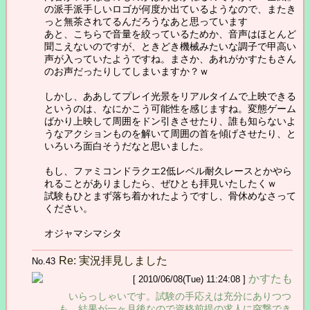
の派手派手しいロゴが何度か出ているようなので、またき
っと無茶されてるんだろうなあと思っています
あと、こちらで音量を絞っているためか、音声はほとんど
聞こえないのですが、ときどき機械みたいな調子で甲高い
声が入っていたようですね。まさか、あれがかすたもさん
のお声だったりしてしまいますか？ｗ
しかし、ああしてプレイ光景をリアルタイムで上映できる
というのは、なにかこう可能性を感じますね。変態ゲーム
ばかり上映して周囲をドン引きさせたり、誰も知らないよ
うなアクションものを解いて周囲の首を傾げさせたり、と
いろいろ面白そうだなと思いました。
もし、ファミコンドラクエ2低レベル耐久レースとかやら
れることがありましたら、ぜひとも拝見いたしたくｗ
試験もひとまず落ち着かれたようですし、骨休めなさって
ください。
オジャマシマシタ
Re: 実況拝見しました
No.43
かすたも
[ 2010/06/08(Tue) 11:24:08 ]
いらっしゃいです。試験の手応えは充分にありつつ
も、結果が一ヶ月後なので資格前提の求人に突撃でき