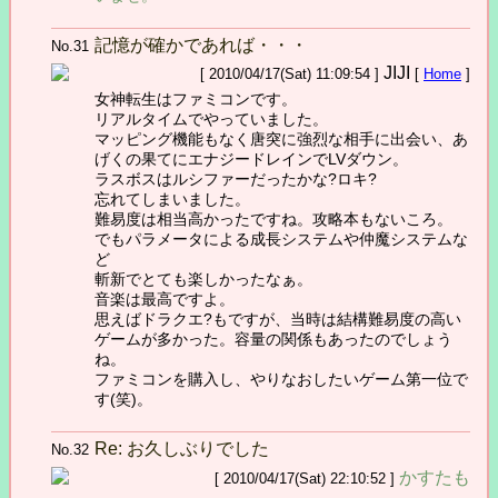
記憶が確かであれば・・・
No.31
JIJI
[ 2010/04/17(Sat) 11:09:54 ]
[
Home
]
女神転生はファミコンです。
リアルタイムでやっていました。
マッピング機能もなく唐突に強烈な相手に出会い、あ
げくの果てにエナジードレインでLVダウン。
ラスボスはルシファーだったかな?ロキ?
忘れてしまいました。
難易度は相当高かったですね。攻略本もないころ。
でもパラメータによる成長システムや仲魔システムな
ど
斬新でとても楽しかったなぁ。
音楽は最高ですよ。
思えばドラクエ?もですが、当時は結構難易度の高い
ゲームが多かった。容量の関係もあったのでしょう
ね。
ファミコンを購入し、やりなおしたいゲーム第一位で
す(笑)。
Re: お久しぶりでした
No.32
かすたも
[ 2010/04/17(Sat) 22:10:52 ]