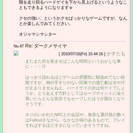
階を走り回るハードゲイを下から見上げるというようなこ
ともできるようになりますｗ
クセの強い、というかクセばっかりなゲームですが、なん
とか楽しんでみてください。
オジャマシマシター
Re: ダークメサイヤ
No.47
かすたも
[ 2010/07/16(Fri) 15:44:16 ]
またまた目を覚ませばこんな時間というおかしな事
に・・・汗
はっきり語れるほどゲームの雰囲気に馴染めてない段
階ですが、例の手すりのない回廊での逃亡劇は冷や汗
が止まりませんねえ。ハードゲイの次は何ゲイでしょ
うか。とりあえず方針としてはセーブポイントに辿り
着いたらどんな状況でもセーブしたほうが面白くなり
そうです。
ネジのいかれたNPCとの会話や、無茶な選択肢の数々
はFalloutさながら。なかなか味のあるもので、プレイ
すればするほどネタになっていきそうですね。