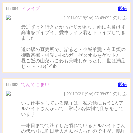
ドライブ
返信
No.694
のしぶ
[ 2011/06/18(Sat) 23:48:09 ]
最近ずっと行きたかった所があり、雨にも負けず
高速をブイブイ、愛車ライフ君とドライブしてき
ました。
道の駅の直売所で、ぽると・小城羊羹・有田焼の
御飯茶碗・可愛い柄のガーゼタオルをゲット♪
昼ご飯の山菜おこわも美味しかったし、世は満足
じゃ〜〜♪♪(^-^)b
てんてこまい
返信
No.692
のしぶ
[ 2011/06/11(Sat) 07:38:05 ]
いま仕事をしている県庁は、私の他にもう1人ア
ルバイトさんがいて、常時2名体制で仕事をして
います。
一昨日までで終了した慣れているアルバイトさん
の代わりに昨日新人さんが入ったのですが、県庁