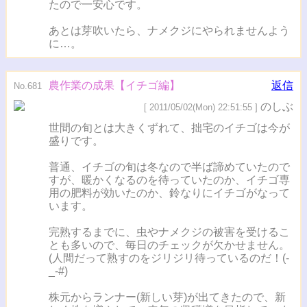
たので一安心です。
あとは芽吹いたら、ナメクジにやられませんよう
に…。
農作業の成果【イチゴ編】
返信
No.681
のしぶ
[ 2011/05/02(Mon) 22:51:55 ]
世間の旬とは大きくずれて、拙宅のイチゴは今が
盛りです。
普通、イチゴの旬は冬なので半ば諦めていたので
すが、暖かくなるのを待っていたのか、イチゴ専
用の肥料が効いたのか、鈴なりにイチゴがなって
います。
完熟するまでに、虫やナメクジの被害を受けるこ
とも多いので、毎日のチェックが欠かせません。
(人間だって熟すのをジリジリ待っているのだ！(-
_-#)
株元からランナー(新しい芽)が出てきたので、新