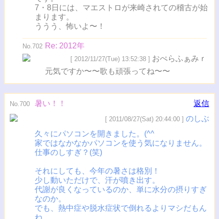
7・8日には、マエストロが来崎されての稽古が始
まります。
ううう、怖いよ〜！
Re: 2012年
No.702
おぺらふぁみｒ
[ 2012/11/27(Tue) 13:52:38 ]
元気ですか〜〜歌も頑張ってね〜〜
暑い！！
返信
No.700
のしぶ
[ 2011/08/27(Sat) 20:44:00 ]
久々にパソコンを開きました。(^^ゞ
家ではなかなかパソコンを使う気になりません。
仕事のしすぎ？(笑)
それにしても、今年の暑さは格別！
少し動いただけで、汗が噴き出す。
代謝が良くなっているのか、単に水分の摂りすぎ
なのか。
でも、熱中症や脱水症状で倒れるよりマシだもん
ね。