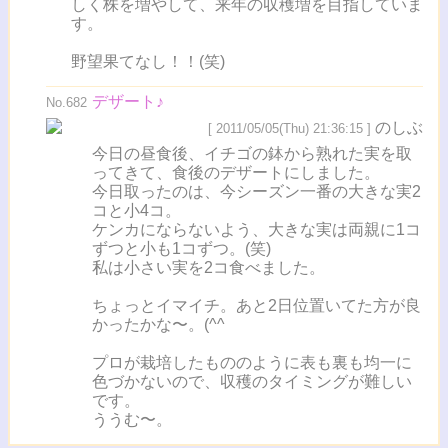
しく株を増やして、来年の収穫増を目指していま
す。
野望果てなし！！(笑)
デザート♪
No.682
のしぶ
[ 2011/05/05(Thu) 21:36:15 ]
今日の昼食後、イチゴの鉢から熟れた実を取
ってきて、食後のデザートにしました。
今日取ったのは、今シーズン一番の大きな実2
コと小4コ。
ケンカにならないよう、大きな実は両親に1コ
ずつと小も1コずつ。(笑)
私は小さい実を2コ食べました。
ちょっとイマイチ。あと2日位置いてた方が良
かったかな〜。(^^ゞ
プロが栽培したもののように表も裏も均一に
色づかないので、収穫のタイミングが難しい
です。
ううむ〜。