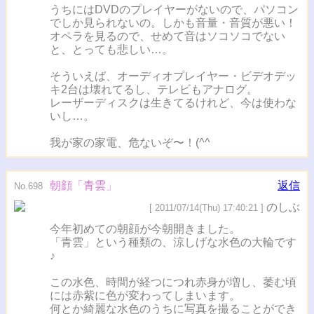
うちにはDVDのプレイヤーがないので、パソコン
でしか見られないの。しかも音量・音質が悪い！
オペラを見るので、せめて音はソコソコでない
と、とっても悲しい…。
そういえば、オーディオプレイヤー・ビデオデッ
キ2台は壊れてるし、テレビもアナログ。
レーザーディスクは生きてるけれど、今は使わな
いし…。
我が家の家電、危ないぞ〜！(^^ゞ
朝顔「青雲」
返信
No.698
のしぶ
[ 2011/07/14(Thu) 17:40:21 ]
今年初めての朝顔が今朝開きました。
「青雲」という種類の、涼しげな水色の大輪です
♪
この水色、時間が経つにつれ赤身が増し、萎む頃
には赤紫に色が変わってしまいます。
何とか綺麗な水色のうちに写真を撮ることができ