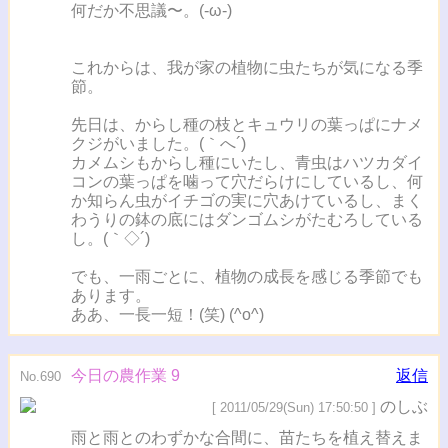
何だか不思議〜。(-ω-)
これからは、我が家の植物に虫たちが気になる季
節。
先日は、からし種の枝とキュウリの葉っぱにナメ
クジがいました。(｀へ´)
カメムシもからし種にいたし、青虫はハツカダイ
コンの葉っぱを噛って穴だらけにしているし、何
か知らん虫がイチゴの実に穴あけているし、まく
わうりの鉢の底にはダンゴムシがたむろしている
し。(｀◇´)
でも、一雨ごとに、植物の成長を感じる季節でも
あります。
ああ、一長一短！(笑) (^o^)
今日の農作業 9
返信
No.690
のしぶ
[ 2011/05/29(Sun) 17:50:50 ]
雨と雨とのわずかな合間に、苗たちを植え替えま