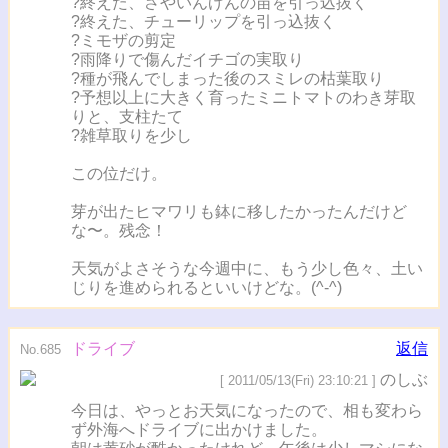
?終えた、さやいんげんの苗を引っ込抜く
?終えた、チューリップを引っ込抜く
?ミモザの剪定
?雨降りで傷んだイチゴの実取り
?種が飛んでしまった後のスミレの枯葉取り
?予想以上に大きく育ったミニトマトのわき芽取
りと、支柱たて
?雑草取りを少し
この位だけ。
芽が出たヒマワリも鉢に移したかったんだけど
な〜。残念！
天気がよさそうな今週中に、もう少し色々、土い
じりを進められるといいけどな。(^-^)
ドライブ
返信
No.685
のしぶ
[ 2011/05/13(Fri) 23:10:21 ]
今日は、やっとお天気になったので、相も変わら
ず外海へドライブに出かけました。