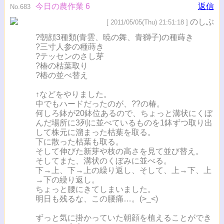
今日の農作業 6
返信
No.683
のしぶ
[ 2011/05/05(Thu) 21:51:18 ]
?朝顔3種類(青雲、暁の舞、青獅子)の種蒔き
?三寸人参の種蒔き
?テッセンのさし芽
?椿の枯葉取り
?椿の並べ替え
↑などをやりました。
中でもハードだったのが、??の椿。
何しろ鉢が20鉢位あるので、ちょっと溝状にくぼ
んだ場所に3列に並べているものを1鉢ずつ取り出
して株元に溜まった枯葉を取る。
下に散った枯葉も取る。
そして伸びた新芽や枝の高さを見て並び替え。
そしてまた、溝状のくぼみに並べる。
下→上、下→上の繰り返し、そして、上→下、上
→下の繰り返し。
ちょっと腰にきてしまいました。
明日も残るな、この腰痛…。(>_<)
ずっと気に掛かっていた朝顔を植えることができ