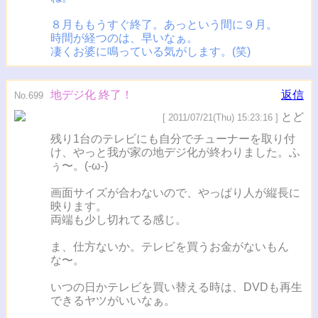
８月ももうすぐ終了。あっという間に９月。
時間が経つのは、早いなぁ。
凄くお婆に鳴っている気がします。(笑)
地デジ化 終了！
返信
No.699
とど
[ 2011/07/21(Thu) 15:23:16 ]
残り1台のテレビにも自分でチューナーを取り付
け、やっと我が家の地デジ化が終わりました。ふ
ぅ〜。(-ω-)
画面サイズが合わないので、やっぱり人が縦長に
映ります。
両端も少し切れてる感じ。
ま、仕方ないか。テレビを買うお金がないもん
な〜。
いつの日かテレビを買い替える時は、DVDも再生
できるヤツがいいなぁ。