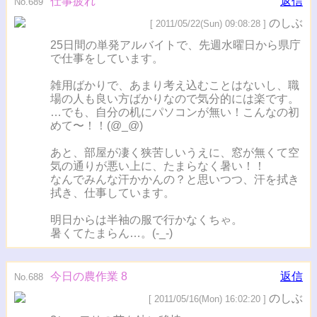
仕事疲れ
返信
No.689
のしぶ
[ 2011/05/22(Sun) 09:08:28 ]
25日間の単発アルバイトで、先週水曜日から県庁
で仕事をしています。
雑用ばかりで、あまり考え込むことはないし、職
場の人も良い方ばかりなので気分的には楽です。
…でも、自分の机にパソコンが無い！こんなの初
めて〜！！(@_@)
あと、部屋が凄く狭苦しいうえに、窓が無くて空
気の通りが悪い上に、たまらなく暑い！！
なんでみんな汗かかんの？と思いつつ、汗を拭き
拭き、仕事しています。
明日からは半袖の服で行かなくちゃ。
暑くてたまらん…。(-_-)
今日の農作業 8
返信
No.688
のしぶ
[ 2011/05/16(Mon) 16:02:20 ]