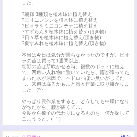
した。
?朝顔 3種類を植木鉢に植え替え
?三寸ニンジンを植木鉢に植え替え
?ビオラをミニコンテナに植え替え
?すずらんを植木鉢に植え替え(頂き物)
?日々草を植木鉢に植え替え(頂き物)
?夏すみれを植木鉢に植え替え(頂き物)
本当は今日は気分が乗らなかったのですが、ビオ
ラの苗は買って1週間以上。
朝顔の苗は芽吹かせる時、複数のポットに植え
て、四角い入れ物に置いていたら、雨が降ってた
まった水が原因で、ヘドロっぽい臭いがしてた
し、来週は腐るかも…と渋々作業に取り掛かりま
した。(^^ゞ
やっぱり農作業をすると、どうしても中腰になり
がちだから、腰が痛くて…。
今度から椅子の代わりになるものを、何か探して
こようっと。(´｀)