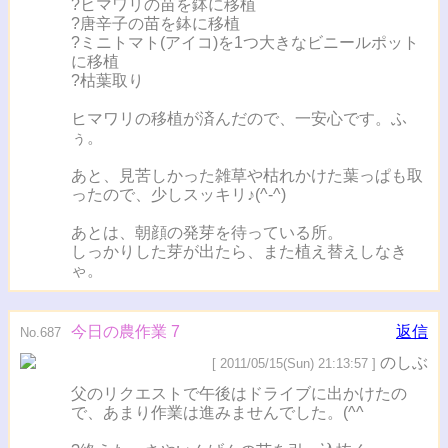
?ヒマワリの苗を鉢に移植
?唐辛子の苗を鉢に移植
?ミニトマト(アイコ)を1つ大きなビニールポット
に移植
?枯葉取り
ヒマワリの移植が済んだので、一安心です。ふ
ぅ。
あと、見苦しかった雑草や枯れかけた葉っぱも取
ったので、少しスッキリ♪(^-^)
あとは、朝顔の発芽を待っている所。
しっかりした芽が出たら、また植え替えしなき
ゃ。
今日の農作業 7
返信
No.687
のしぶ
[ 2011/05/15(Sun) 21:13:57 ]
父のリクエストで午後はドライブに出かけたの
で、あまり作業は進みませんでした。(^^ゞ