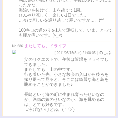
朝は黄砂が酷かったけれど、午後は少しマシにな
ったかな。
海沿いを抜けて、山を越えて1周。
ひんやり涼しく、楽しい1日でした。
…今は涼しいを通り越して寒いですが…。(^^ゞ
100キロの道のりを1人で運転して、いま、とって
も腰が痛いです。(>_<)
またしても、ドライブ
No.686
のしぶ
[ 2011/05/15(Sun) 21:00:05 ]
父のリクエストで、午後は近場をドライブし
てきました。
またしても、山の中です。
行き着いた先、小さな教会の入口から後ろを
振り返って見ると、そこには綺麗な海と島を
眺めることができました♪
長崎という海の町に生まれ育ったせいなの
か、漁師の娘のせいなのか、海を眺めるの
は、とても好きです。
…泳げないけどね。(｀◇´)