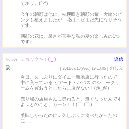
てホッ。(^-^)
今年の朝顔は他に、桔梗咲き朝顔の紫・大輪のピ
ンクも植えましたが、花はまだまだ先になりそう
です。
朝顔の花は、暑さが苦手な私の夏の楽しみの1つ
です♪
ショック〜！(;_;)
返信
No.697
のしぶ
[ 2011/07/13(Wed) 19:13:05 ]
今日、久しぶりにダイエー新地店に行ったので、
中に入っている ビアード・パパス のシュークリ
ームを買おうとしたら…店がない！(@_@)
売り場の店員さんに尋ねると、無くなったんです
よ…とのこと。ガーン！！(￣□￣;)
美味しかったのに…久しぶりに食べたかったの
に…。