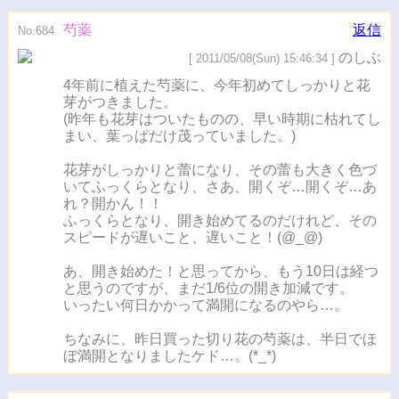
芍薬
返信
No.684
のしぶ
[ 2011/05/08(Sun) 15:46:34 ]
4年前に植えた芍薬に、今年初めてしっかりと花
芽がつきました。
(昨年も花芽はついたものの、早い時期に枯れてし
まい、葉っぱだけ茂っていました。)
花芽がしっかりと蕾になり、その蕾も大きく色づ
いてふっくらとなり、さあ、開くぞ…開くぞ…あ
れ？開かん！！
ふっくらとなり、開き始めてるのだけれど、その
スピードが遅いこと、遅いこと！(@_@)
あ、開き始めた！と思ってから、もう10日は経つ
と思うのですが、まだ1/6位の開き加減です。
いったい何日かかって満開になるのやら…。
ちなみに、昨日買った切り花の芍薬は、半日でほ
ぼ満開となりましたケド…。(*_*)