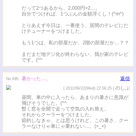
だって2つあるから、2,000円×2…。
自分でつければ、1つぶんの金額浮くし！(^m^)
とりあえず今日は、一番使う、居間のテレビにだ
けチューナーをつけました。
もう1つは、私の部屋だか、2階の部屋だか…？？
まだまだ地デジ化が終わらない、我が家のテレビ
です。(^^ゞ
暑かった…。
返信
No.695
のしぶ
[ 2011/06/22(Wed) 22:56:25 ]
昼間、車の中に入ったら、あまりの暑さに意識が
飛びそうでした。(^^ゞ
暫く窓を全開で走って空気の入れ替え。
それからクーラーをつけました。
節約しなきゃ、とは思うけれど、この暑さ、クー
ラーなけりゃ車にゃ乗れない…。(>_<)