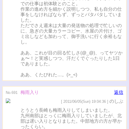
での仕事は初体験とのこと。
作業の進め方を細かく説明しつつ、私も自分の仕
事をしなければならず、ずっとバタバタしていま
した。
ただでさえ週末は大量の発送物の処理で忙しいの
に、急ぎの大量カラーコピー、水屋の片付け、ゴ
ミ出しなども加わって、御手洗いに行く余裕もな
し。
ああ、これが目の回る忙しさ(@_@)、ってヤツか
ぁ〜！と実感しつつ、汗だくでぐったりした1日
でありました。
ああ、くたびれた…。(>_<)
梅雨入り
返信
No.691
のしぶ
[ 2011/06/05(Sun) 19:04:36 ]
とうとう長崎も梅雨入りしてしまいました。
九州南部はとっくに梅雨入りしていましたが、北
部は遅い入りとなりました。中部地方の方が早か
ったくらい。