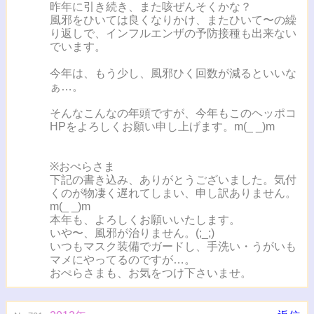
昨年に引き続き、また咳ぜんそくかな？
風邪をひいては良くなりかけ、またひいて〜の繰
り返しで、インフルエンザの予防接種も出来ない
でいます。
今年は、もう少し、風邪ひく回数が減るといいな
ぁ…。
そんなこんなの年頭ですが、今年もこのヘッポコ
HPをよろしくお願い申し上げます。m(_ _)m
※おぺらさま
下記の書き込み、ありがとうございました。気付
くのが物凄く遅れてしまい、申し訳ありません。
m(_ _)m
本年も、よろしくお願いいたします。
いや〜、風邪が治りません。(;_;)
いつもマスク装備でガードし、手洗い・うがいも
マメにやってるのですが…。
おぺらさまも、お気をつけ下さいませ。