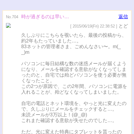
時が過ぎるのは早い…
返信
No.704
とど
[ 2015/06/19(Fri) 22:38:52 ]
久しぶりにこちらを覗いたら、最後の投稿から、
約2年もたっていました…。
83ネットの管理者さま、ごめんなさい〜。m(_
_)m
パソコンに毎日結構な数の迷惑メールが届くよう
になり、メールを確認する意欲がなくなってしま
ったのと、自宅では殆どパソコンを使う必要が無
くなったこと。
この2つが原因で、この2年間、パソコンに電源を
入れることが、殆どなくなってしまいました。
自宅の電話とネット環境を、やっと光に変えたの
で、久しぶりにメールをチェックすると…。
未読メールが3万以上！(@_@)
これまた確認する意欲が失せたのでした…。
ただ、光に変えた特典にタブレットを貰ったの