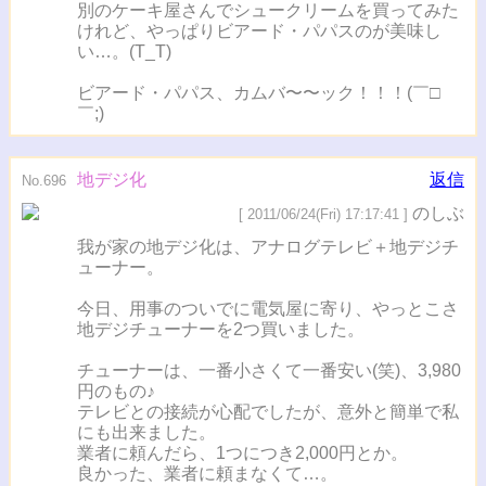
別のケーキ屋さんでシュークリームを買ってみた
けれど、やっぱりビアード・パパスのが美味し
い…。(T_T)
ビアード・パパス、カムバ〜〜ック！！！(￣□
￣;)
地デジ化
返信
No.696
のしぶ
[ 2011/06/24(Fri) 17:17:41 ]
我が家の地デジ化は、アナログテレビ＋地デジチ
ューナー。
今日、用事のついでに電気屋に寄り、やっとこさ
地デジチューナーを2つ買いました。
チューナーは、一番小さくて一番安い(笑)、3,980
円のもの♪
テレビとの接続が心配でしたが、意外と簡単で私
にも出来ました。
業者に頼んだら、1つにつき2,000円とか。
良かった、業者に頼まなくて…。