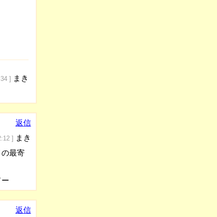
まき
:34 ]
返信
まき
:12 ]
イの最寄
てー
返信