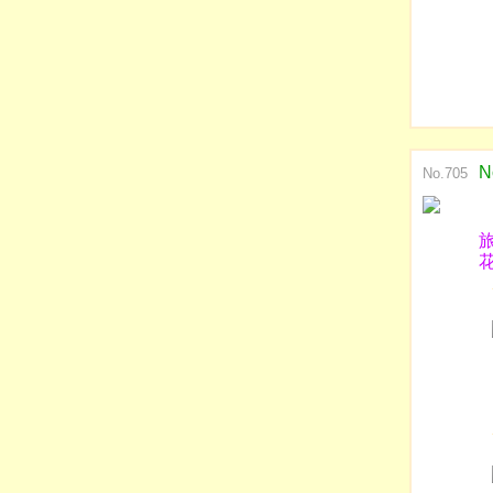
N
No.705