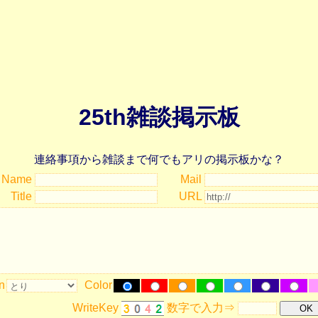
25th雑談掲示板
連絡事項から雑談まで何でもアリの掲示板かな？
Name
Mail
Title
URL
n
Color
WriteKey
数字で入力⇒