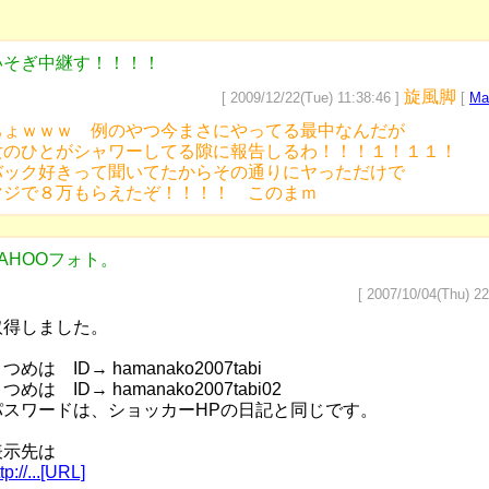
いそぎ中継す！！！！
旋風脚
[ 2009/12/22(Tue) 11:38:46 ]
[
Mai
ちょｗｗｗ 例のやつ今まさにやってる最中なんだが
女のひとがシャワーしてる隙に報告しるわ！！！１！１１！
バック好きって聞いてたからその通りにヤっただけで
マジで８万もらえたぞ！！！！ このまｍ
YAHOOフォト。
[ 2007/10/04(Thu) 22
取得しました。
つめは ID→ hamanako2007tabi
つめは ID→ hamanako2007tabi02
パスワードは、ショッカーHPの日記と同じです。
表示先は
tp://...[URL]