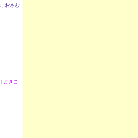
おさむ
0 ]
」
まきこ
 ]