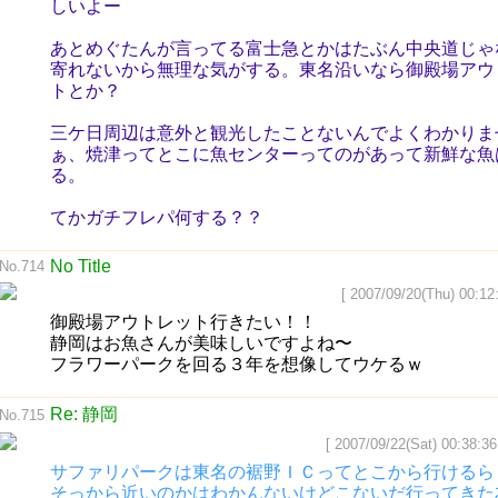
しいよー
あとめぐたんが言ってる富士急とかはたぶん中央道じゃ
寄れないから無理な気がする。東名沿いなら御殿場アウ
トとか？
三ケ日周辺は意外と観光したことないんでよくわかりま
ぁ、焼津ってとこに魚センターってのがあって新鮮な魚
る。
てかガチフレパ何する？？
No Title
No.714
[ 2007/09/20(Thu) 00:12:
御殿場アウトレット行きたい！！
静岡はお魚さんが美味しいですよね〜
フラワーパークを回る３年を想像してウケるｗ
Re: 静岡
No.715
[ 2007/09/22(Sat) 00:38:36
サファリパークは東名の裾野ＩＣってとこから行けるら
そっから近いのかはわかんないけどこないだ行ってきた