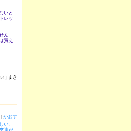
ないと
トレッ
せん。
は買え
まき
54 ]
かおす
 ]
しい。
友達が