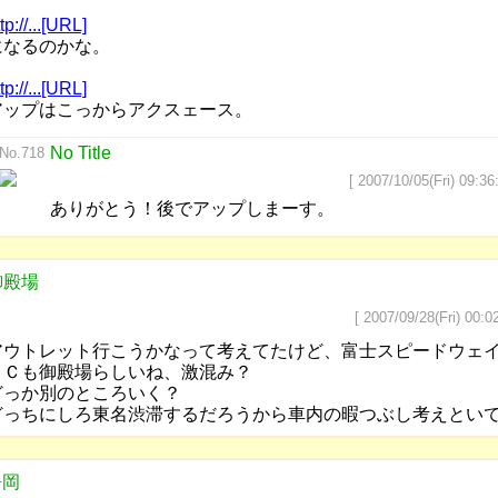
と
tp://...[URL]
になるのかな。
tp://...[URL]
アップはこっからアクスェース。
No Title
No.718
[ 2007/10/05(Fri) 09:36
ありがとう！後でアップしまーす。
御殿場
[ 2007/09/28(Fri) 00:02
アウトレット行こうかなって考えてたけど、富士スピードウェ
ＩＣも御殿場らしいね、激混み？
どっか別のところいく？
どっちにしろ東名渋滞するだろうから車内の暇つぶし考えとい
静岡