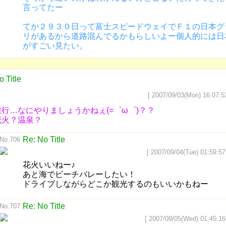
言ってたー
てか２９３０日って富士スピードウェイでＦ１の日本グ
リがあるから道路混んでるかもらしいよー個人的には日
がすごい見たい。
o Title
[ 2007/09/03(Mon) 16:07:5
旅行…なにやりましょうかねぇ(=゜ω゜)？？
花火？温泉？
Re: No Title
No.706
[ 2007/09/04(Tue) 01:59:57
花火いいねー♪
あと海でビーチバレーしたい！
ドライブしながらどこか観光するのもいいかもねー
Re: No Title
No.707
[ 2007/09/05(Wed) 01:45:16