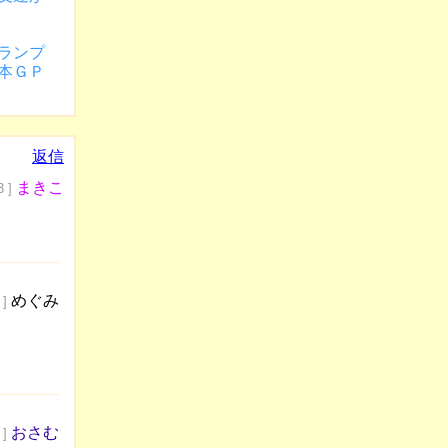
ランプ
本ＧＰ
返信
まきこ
3 ]
めぐみ
 ]
おさむ
 ]