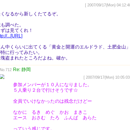
[ 2007/09/17(Mon) 04:12:4
長くなるから新しくたてるぞ。
俺も調べた。
まずは見てくれ！
tp://...[URL]
真ん中くらいに出てくる「黄金と開運のエルドラド、土肥金山
が特に行ってみたい。
金塊盗まれたところだよね。確か。
Re: 静岡
No.712
[ 2007/09/17(Mon) 10:05:03
参加メンバーが１０人になりました。
５人乗り２台で行けそうです☆
全員でいけなかったのは残念だけどー
なかに るき めぐ かお まきこ
エース おさむ たろ ふんば あらた
っていう感じです。