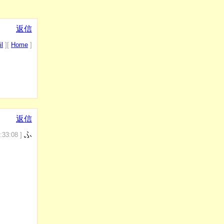
返信
l
][
Home
]
返信
ふ
:33:08 ]