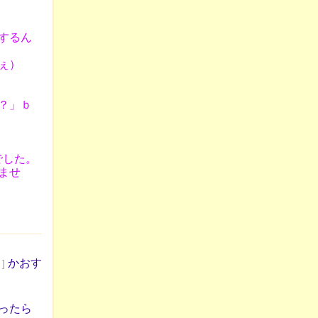
するん
ぇ）
？」ｂ
でした。
ませ
かおす
 ]
ったら