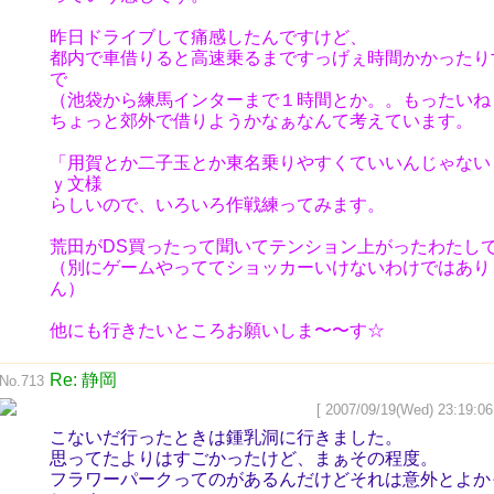
昨日ドライブして痛感したんですけど、
都内で車借りると高速乗るまですっげぇ時間かかったり
で
（池袋から練馬インターまで１時間とか。。もったいね
ちょっと郊外で借りようかなぁなんて考えています。
「用賀とか二子玉とか東名乗りやすくていいんじゃない
ｙ文様
らしいので、いろいろ作戦練ってみます。
荒田がDS買ったって聞いてテンション上がったわたし
（別にゲームやっててショッカーいけないわけではあり
ん）
他にも行きたいところお願いしま〜〜す☆
Re: 静岡
No.713
[ 2007/09/19(Wed) 23:19:06
こないだ行ったときは鍾乳洞に行きました。
思ってたよりはすごかったけど、まぁその程度。
フラワーパークってのがあるんだけどそれは意外とよか